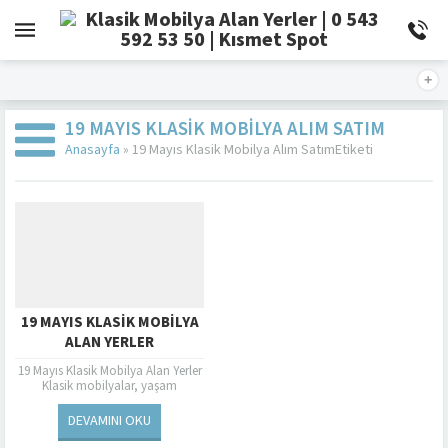
19 MAYIS KLASIK MOBILYA ALIM SATIM
Anasayfa
»
19 Mayıs Klasik Mobilya Alım SatımEtiketi
19 MAYIS KLASIK MOBILYA
ALAN YERLER
19 Mayıs Klasik Mobilya Alan Yerler
Klasik mobilyalar, yaşam
alanlarınıza zarafet ve estetik bir
hava katan özel parçalardır. Ahşap
DEVAMINI OKU
işçiliğinin...