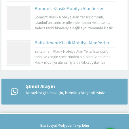
dayanıklı olmalarıyla bilinir. Basınköy klasik
Bomonti Klasik Mobilya Alan Yerler
mobilya alan yerler, bu tür özel parçaları
değerlendirmek isteyenler için mükemmel bir
Bomonti Klasik Mobilya Alan Yerler Bomonti,
seçenektir. Eğer siz de eski mobilyalarınızı satmayı...
İstanbul’un tarihi semtlerinden biridir ve bu semt,
sadece tarihi binalarıyla değil aynı zamanda klasik
mobilyaların en iyi adreslerinden biri olarak da ün
kazanmıştır. Bomonti, tarihi atmosferi ile öne çıkan
Baltalimanı Klasik Mobilya Alan Yerler
bir semt olup, bu semtte klasik mobilyaları sevenler
için birçok seçenek sunmaktadır. Bomonti klasik
Baltalimanı Klasik Mobilya Alan Yerler İstanbul’un
mobilya...
tarihi ve zengin semtlerinden biri olan Baltalimanı,
klasik mobilya alanlar‘ıyla da dikkat çeken bir
bölgedir. Tarihi ve kültürel zenginliklerle dolu olan
Müşteri Temsilcisi
Baltalimanı, aynı zamanda kaliteli ve şık klasik
mobilya ürünlerini bulabileceğiniz birçok
mağazaya ev sahipliği yapmaktadır. Bu makalede,
Şimdi Arayın
Baltalimanı klasik mobilya alan yerler hakkında...
Detaylı bilgi almak için, bizimle görüşebilirsiniz.
Cevap Yaz
Bizi Sosyal Medyada Takip Edin