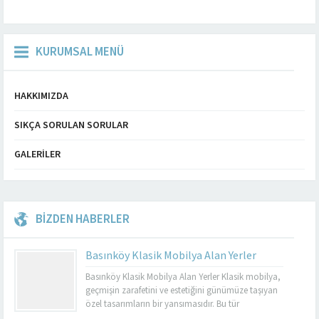
KURUMSAL MENÜ
HAKKIMIZDA
SIKÇA SORULAN SORULAR
GALERILER
BİZDEN HABERLER
Basınköy Klasik Mobilya Alan Yerler
Basınköy Klasik Mobilya Alan Yerler Klasik mobilya,
geçmişin zarafetini ve estetiğini günümüze taşıyan
özel tasarımların bir yansımasıdır. Bu tür
mobilyalar, hem görsel açıdan çekici hem de