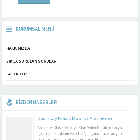
işçiliğinin...
KURUMSAL MENÜ
HAKKIMIZDA
SIKÇA SORULAN SORULAR
GALERILER
BİZDEN HABERLER
Basınköy Klasik Mobilya Alan Yerler
Basınköy Klasik Mobilya Alan Yerler Klasik mobilya,
geçmişin zarafetini ve estetiğini günümüze taşıyan
özel tasarımların bir yansımasıdır. Bu tür