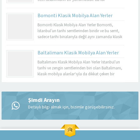
mobilyalar, hem görsel açıdan çekici hem de
dayanıklı olmalarıyla bilinir. Basınköy klasik
Bomonti Klasik Mobilya Alan Yerler
mobilya alan yerler, bu tür özel parçaları
değerlendirmek isteyenler için mükemmel bir
Bomonti Klasik Mobilya Alan Yerler Bomonti,
seçenektir. Eğer siz de eski mobilyalarınızı satmayı...
İstanbul’un tarihi semtlerinden biridir ve bu semt,
sadece tarihi binalarıyla değil aynı zamanda klasik
mobilyaların en iyi adreslerinden biri olarak da ün
kazanmıştır. Bomonti, tarihi atmosferi ile öne çıkan
Baltalimanı Klasik Mobilya Alan Yerler
bir semt olup, bu semtte klasik mobilyaları sevenler
için birçok seçenek sunmaktadır. Bomonti klasik
Baltalimanı Klasik Mobilya Alan Yerler İstanbul’un
mobilya...
tarihi ve zengin semtlerinden biri olan Baltalimanı,
klasik mobilya alanlar‘ıyla da dikkat çeken bir
bölgedir. Tarihi ve kültürel zenginliklerle dolu olan
Müşteri Temsilcisi
Baltalimanı, aynı zamanda kaliteli ve şık klasik
mobilya ürünlerini bulabileceğiniz birçok
mağazaya ev sahipliği yapmaktadır. Bu makalede,
Şimdi Arayın
Baltalimanı klasik mobilya alan yerler hakkında...
Detaylı bilgi almak için, bizimle görüşebilirsiniz.
Cevap Yaz