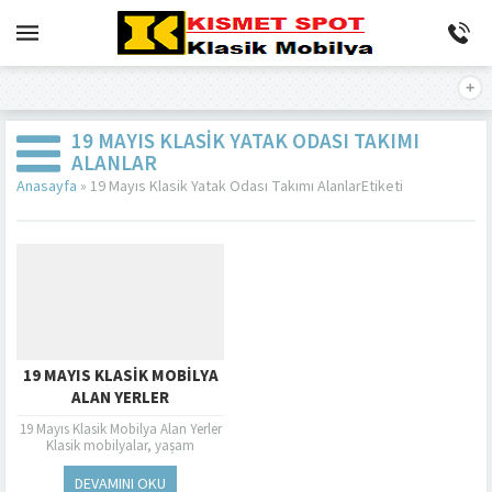
19 MAYIS KLASIK YATAK ODASI TAKIMI
ALANLAR
Anasayfa
»
19 Mayıs Klasik Yatak Odası Takımı AlanlarEtiketi
19 MAYIS KLASIK MOBILYA
ALAN YERLER
19 Mayıs Klasik Mobilya Alan Yerler
Klasik mobilyalar, yaşam
alanlarınıza zarafet ve estetik bir
hava katan özel parçalardır. Ahşap
DEVAMINI OKU