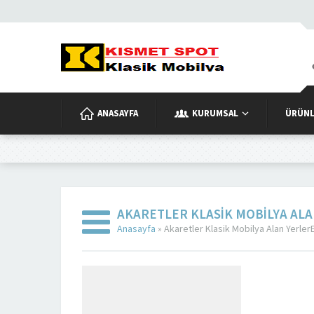
ANASAYFA
KURUMSAL
ÜRÜNL
AKARETLER KLASIK MOBILYA AL
Anasayfa
»
Akaretler Klasik Mobilya Alan YerlerE