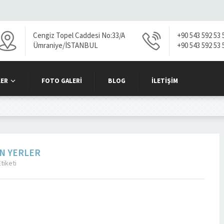
Cengiz Topel Caddesi No:33/A
+90 543 592 53 
Ümraniye/İSTANBUL
+90 543 592 53 
ER
FOTO GALERI
BLOG
İLETIŞIM
AN YERLER
tiketi