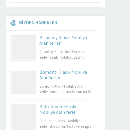
BİZDEN HABERLER
Basınköy Klasik Mobilya
Alan Yerler
Basınköy Klasik Mobilya Alan
Yerler Klasik mobilya, geçmişin
zarafetini ve estetiğini günümüze
taşıyan özel tasarımların bir
Bomonti Klasik Mobilya
yansımasıdır. Bu tür mobilyalar,
Alan Yerler
hem görsel açıdan çekici hem de
dayanıklı olmalarıyla bilinir.
Bomonti Klasik Mobilya Alan
Basınköy klasik mobilya alan
Yerler Bomonti, İstanbul’un tarihi
yerler, bu tür özel parçaları
semtlerinden biridir ve bu semt,
değerlendirmek isteyenler için
sadece tarihi binalarıyla değil
Baltalimanı Klasik
mükemmel bir seçenektir. Eğer siz
aynı zamanda klasik
Mobilya Alan Yerler
de eski mobilyalarınızı satmayı...
mobilyaların en iyi adreslerinden
biri olarak da ün kazanmıştır.
Baltalimanı Klasik Mobilya Alan
Bomonti, tarihi atmosferi ile öne
Yerler İstanbul’un tarihi ve zengin
Müşteri Temsilcisi