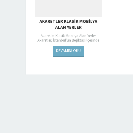
AKARETLER KLASIK MOBILYA
ALAN YERLER
Akaretler Klasik Mobilya Alan Yerler
Akaretler, İstanbul’un Beşiktaş ilçesinde
yer alan tarihi ve zarif bir semttir. Tarihi
dokusuyla ünlü olan...
DEVAMINI OKU