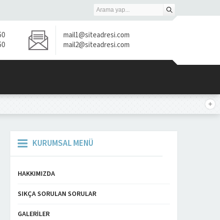
50
mail1@siteadresi.com
50
mail2@siteadresi.com
KURUMSAL MENÜ
HAKKIMIZDA
SIKÇA SORULAN SORULAR
GALERILER