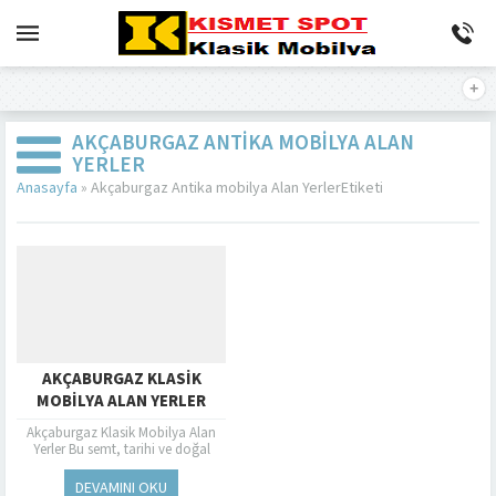
AKÇABURGAZ ANTIKA MOBILYA ALAN
YERLER
Anasayfa
»
Akçaburgaz Antika mobilya Alan YerlerEtiketi
AKÇABURGAZ KLASIK
MOBILYA ALAN YERLER
Akçaburgaz Klasik Mobilya Alan
Yerler Bu semt, tarihi ve doğal
güzellikleriyle bilinirken, aynı
zamanda Klasik Mobilya
DEVAMINI OKU