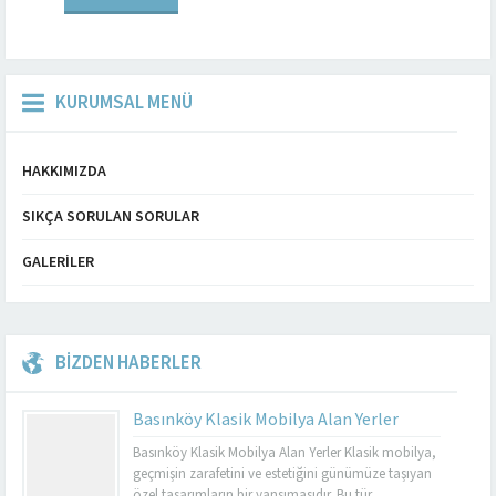
konusunda da dikkat çeken...
KURUMSAL MENÜ
HAKKIMIZDA
SIKÇA SORULAN SORULAR
GALERILER
BİZDEN HABERLER
Basınköy Klasik Mobilya Alan Yerler
Basınköy Klasik Mobilya Alan Yerler Klasik mobilya,
geçmişin zarafetini ve estetiğini günümüze taşıyan
özel tasarımların bir yansımasıdır. Bu tür