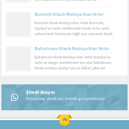
mobilyalar, hem görsel açıdan çekici hem de
dayanıklı olmalarıyla bilinir. Basınköy klasik
Bomonti Klasik Mobilya Alan Yerler
mobilya alan yerler, bu tür özel parçaları
değerlendirmek isteyenler için mükemmel bir
Bomonti Klasik Mobilya Alan Yerler Bomonti,
seçenektir. Eğer siz de eski mobilyalarınızı satmayı...
İstanbul’un tarihi semtlerinden biridir ve bu semt,
sadece tarihi binalarıyla değil aynı zamanda klasik
mobilyaların en iyi adreslerinden biri olarak da ün
kazanmıştır. Bomonti, tarihi atmosferi ile öne çıkan
Baltalimanı Klasik Mobilya Alan Yerler
bir semt olup, bu semtte klasik mobilyaları sevenler
için birçok seçenek sunmaktadır. Bomonti klasik
Baltalimanı Klasik Mobilya Alan Yerler İstanbul’un
mobilya...
tarihi ve zengin semtlerinden biri olan Baltalimanı,
klasik mobilya alanlar‘ıyla da dikkat çeken bir
bölgedir. Tarihi ve kültürel zenginliklerle dolu olan
Müşteri Temsilcisi
Baltalimanı, aynı zamanda kaliteli ve şık klasik
mobilya ürünlerini bulabileceğiniz birçok
mağazaya ev sahipliği yapmaktadır. Bu makalede,
Şimdi Arayın
Baltalimanı klasik mobilya alan yerler hakkında...
Detaylı bilgi almak için, bizimle görüşebilirsiniz.
Cevap Yaz