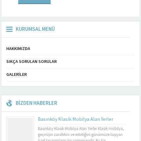
konusunda da dikkat çeken...
KURUMSAL MENÜ
HAKKIMIZDA
SIKÇA SORULAN SORULAR
GALERILER
BİZDEN HABERLER
Basınköy Klasik Mobilya Alan Yerler
Basınköy Klasik Mobilya Alan Yerler Klasik mobilya,
geçmişin zarafetini ve estetiğini günümüze taşıyan
özel tasarımların bir yansımasıdır. Bu tür