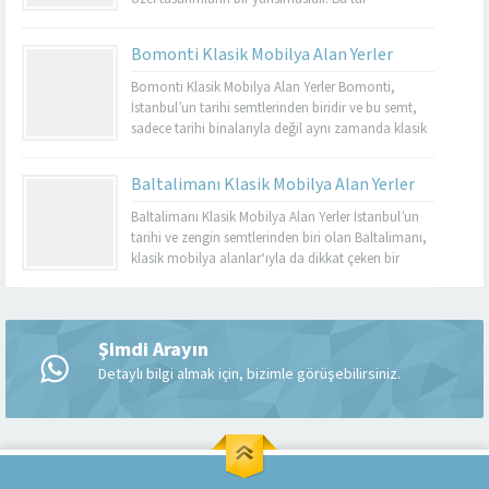
mobilyalar, hem görsel açıdan çekici hem de
dayanıklı olmalarıyla bilinir. Basınköy klasik
Bomonti Klasik Mobilya Alan Yerler
mobilya alan yerler, bu tür özel parçaları
değerlendirmek isteyenler için mükemmel bir
Bomonti Klasik Mobilya Alan Yerler Bomonti,
seçenektir. Eğer siz de eski mobilyalarınızı satmayı...
İstanbul’un tarihi semtlerinden biridir ve bu semt,
sadece tarihi binalarıyla değil aynı zamanda klasik
mobilyaların en iyi adreslerinden biri olarak da ün
kazanmıştır. Bomonti, tarihi atmosferi ile öne çıkan
Baltalimanı Klasik Mobilya Alan Yerler
bir semt olup, bu semtte klasik mobilyaları sevenler
için birçok seçenek sunmaktadır. Bomonti klasik
Baltalimanı Klasik Mobilya Alan Yerler İstanbul’un
mobilya...
tarihi ve zengin semtlerinden biri olan Baltalimanı,
klasik mobilya alanlar‘ıyla da dikkat çeken bir
bölgedir. Tarihi ve kültürel zenginliklerle dolu olan
Müşteri Temsilcisi
Baltalimanı, aynı zamanda kaliteli ve şık klasik
mobilya ürünlerini bulabileceğiniz birçok
mağazaya ev sahipliği yapmaktadır. Bu makalede,
Şimdi Arayın
Baltalimanı klasik mobilya alan yerler hakkında...
Detaylı bilgi almak için, bizimle görüşebilirsiniz.
Cevap Yaz