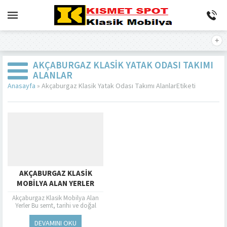
AKÇABURGAZ KLASIK YATAK ODASI TAKIMI
ALANLAR
Anasayfa
»
Akçaburgaz Klasik Yatak Odası Takımı AlanlarEtiketi
AKÇABURGAZ KLASIK
MOBILYA ALAN YERLER
Akçaburgaz Klasik Mobilya Alan
Yerler Bu semt, tarihi ve doğal
güzellikleriyle bilinirken, aynı
zamanda Klasik Mobilya
DEVAMINI OKU