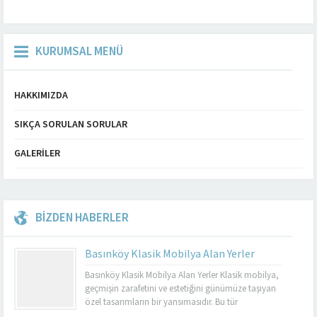
KURUMSAL MENÜ
HAKKIMIZDA
SIKÇA SORULAN SORULAR
GALERILER
BİZDEN HABERLER
Basınköy Klasik Mobilya Alan Yerler
Basınköy Klasik Mobilya Alan Yerler Klasik mobilya,
geçmişin zarafetini ve estetiğini günümüze taşıyan
özel tasarımların bir yansımasıdır. Bu tür
mobilyalar, hem görsel açıdan çekici hem de