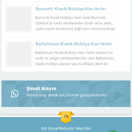
dayanıklı olmalarıyla bilinir. Basınköy klasik
Bomonti Klasik Mobilya Alan Yerler
mobilya alan yerler, bu tür özel parçaları
değerlendirmek isteyenler için mükemmel bir
Bomonti Klasik Mobilya Alan Yerler Bomonti,
seçenektir. Eğer siz de eski mobilyalarınızı satmayı...
İstanbul’un tarihi semtlerinden biridir ve bu semt,
sadece tarihi binalarıyla değil aynı zamanda klasik
mobilyaların en iyi adreslerinden biri olarak da ün
kazanmıştır. Bomonti, tarihi atmosferi ile öne çıkan
Baltalimanı Klasik Mobilya Alan Yerler
bir semt olup, bu semtte klasik mobilyaları sevenler
için birçok seçenek sunmaktadır. Bomonti klasik
Baltalimanı Klasik Mobilya Alan Yerler İstanbul’un
mobilya...
tarihi ve zengin semtlerinden biri olan Baltalimanı,
klasik mobilya alanlar‘ıyla da dikkat çeken bir
bölgedir. Tarihi ve kültürel zenginliklerle dolu olan
Müşteri Temsilcisi
Baltalimanı, aynı zamanda kaliteli ve şık klasik
mobilya ürünlerini bulabileceğiniz birçok
mağazaya ev sahipliği yapmaktadır. Bu makalede,
Şimdi Arayın
Baltalimanı klasik mobilya alan yerler hakkında...
Detaylı bilgi almak için, bizimle görüşebilirsiniz.
Cevap Yaz
Bizi Sosyal Medyada Takip Edin