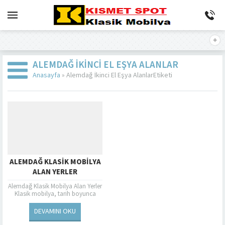
ALEMDAĞ İKINCI EL EŞYA ALANLAR
Anasayfa
»
Alemdağ İkinci El Eşya AlanlarEtiketi
ALEMDAĞ KLASIK MOBILYA
ALAN YERLER
Alemdağ Klasik Mobilya Alan Yerler
Klasik mobilya, tarih boyunca
değişen tasarım trendlerine
rağmen popülerliğini koruyan bir
DEVAMINI OKU
tarz olarak kendini kanıtlamıştır....