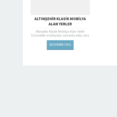
ALTINŞEHIR KLASIK MOBILYA
ALAN YERLER
Altınşehir Klasik Mobilya Alan Yerler
Evinizdeki mobilyalar zamanla eskir, tarz
değişebilir veya yeni bir değişikliğe ihtiyaç
duyabilirsiniz. Bu durumda Altınşehir’de...
DEVAMINI OKU