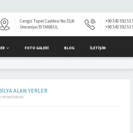
Cengiz Topel Caddesi No:33/A
+90 543 592 53 
Ümraniye/İSTANBUL
+90 543 592 53 
ER
FOTO GALERI
BLOG
İLETIŞIM
OBILYA ALAN YERLER
n YerlerEtiketi