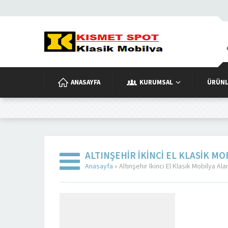
ANASAYFA
KURUMSAL
ÜRÜNL
ALTINŞEHIR İKINCI EL KLASIK M
Anasayfa
»
Altınşehir İkinci El Klasik Mobilya Ala