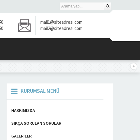
50
mail1@siteadresi.com
50
mail2@siteadresi.com
KURUMSAL MENÜ
HAKKIMIZDA
SIKÇA SORULAN SORULAR
GALERILER