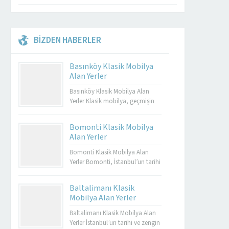
BİZDEN HABERLER
Basınköy Klasik Mobilya
Alan Yerler
Basınköy Klasik Mobilya Alan
Yerler Klasik mobilya, geçmişin
zarafetini ve estetiğini günümüze
taşıyan özel tasarımların bir
Bomonti Klasik Mobilya
yansımasıdır. Bu tür mobilyalar,
Alan Yerler
hem görsel açıdan çekici hem de
dayanıklı olmalarıyla bilinir.
Bomonti Klasik Mobilya Alan
Basınköy klasik mobilya alan
Yerler Bomonti, İstanbul’un tarihi
yerler, bu tür özel parçaları
semtlerinden biridir ve bu semt,
değerlendirmek isteyenler için
sadece tarihi binalarıyla değil
Baltalimanı Klasik
mükemmel bir seçenektir. Eğer siz
aynı zamanda klasik
Mobilya Alan Yerler
de eski mobilyalarınızı satmayı...
mobilyaların en iyi adreslerinden
biri olarak da ün kazanmıştır.
Baltalimanı Klasik Mobilya Alan
Bomonti, tarihi atmosferi ile öne
Yerler İstanbul’un tarihi ve zengin
Müşteri Temsilcisi