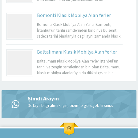
mobilyalar, hem görsel açıdan çekici hem de
dayanıklı olmalarıyla bilinir. Basınköy klasik
Bomonti Klasik Mobilya Alan Yerler
mobilya alan yerler, bu tür özel parçaları
değerlendirmek isteyenler için mükemmel bir
Bomonti Klasik Mobilya Alan Yerler Bomonti,
seçenektir. Eğer siz de eski mobilyalarınızı satmayı...
İstanbul’un tarihi semtlerinden biridir ve bu semt,
sadece tarihi binalarıyla değil aynı zamanda klasik
mobilyaların en iyi adreslerinden biri olarak da ün
kazanmıştır. Bomonti, tarihi atmosferi ile öne çıkan
Baltalimanı Klasik Mobilya Alan Yerler
bir semt olup, bu semtte klasik mobilyaları sevenler
için birçok seçenek sunmaktadır. Bomonti klasik
Baltalimanı Klasik Mobilya Alan Yerler İstanbul’un
mobilya...
tarihi ve zengin semtlerinden biri olan Baltalimanı,
klasik mobilya alanlar‘ıyla da dikkat çeken bir
bölgedir. Tarihi ve kültürel zenginliklerle dolu olan
Müşteri Temsilcisi
Baltalimanı, aynı zamanda kaliteli ve şık klasik
mobilya ürünlerini bulabileceğiniz birçok
mağazaya ev sahipliği yapmaktadır. Bu makalede,
Şimdi Arayın
Baltalimanı klasik mobilya alan yerler hakkında...
Detaylı bilgi almak için, bizimle görüşebilirsiniz.
Cevap Yaz