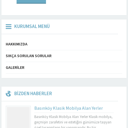
durumda Altınşehir’de...
KURUMSAL MENÜ
HAKKIMIZDA
SIKÇA SORULAN SORULAR
GALERILER
BİZDEN HABERLER
Basınköy Klasik Mobilya Alan Yerler
Basınköy Klasik Mobilya Alan Yerler Klasik mobilya,
geçmişin zarafetini ve estetiğini günümüze taşıyan
özel tasarımların bir yansımasıdır. Bu tür