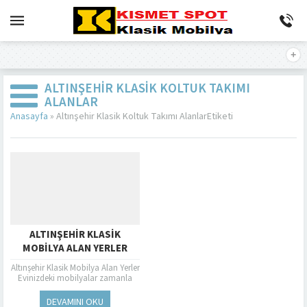
ALTINŞEHIR KLASIK KOLTUK TAKIMI
ALANLAR
Anasayfa
»
Altınşehir Klasik Koltuk Takımı AlanlarEtiketi
ALTINŞEHIR KLASIK
MOBILYA ALAN YERLER
Altınşehir Klasik Mobilya Alan Yerler
Evinizdeki mobilyalar zamanla
eskir, tarz değişebilir veya yeni bir
değişikliğe ihtiyaç duyabilirsiniz. Bu
DEVAMINI OKU