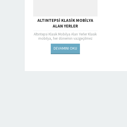
ALTINTEPSI KLASIK MOBILYA
ALAN YERLER
Altıntepsi Klasik Mobilya Alan Yerler Klasik
mobilya, her dönemin vazgeçilmez
tarzlarından biri olmuştur. Özellikle tarihi
ve nostaljik bir atmosfer yaratmak...
DEVAMINI OKU