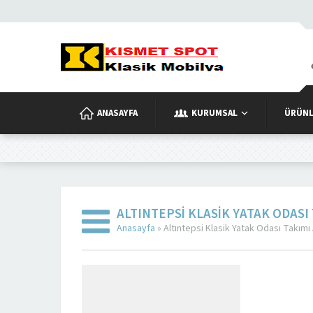
ANASAYFA
KURUMSAL
ÜRÜNL
ALTINTEPSI KLASIK YATAK ODASI
Anasayfa
»
Altıntepsi Klasik Yatak Odası Takımı 