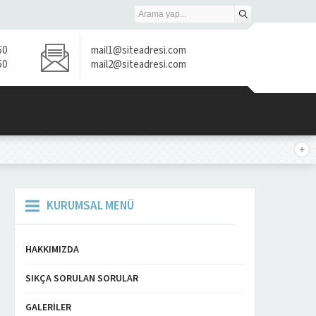
50
mail1@siteadresi.com
50
mail2@siteadresi.com
KURUMSAL MENÜ
HAKKIMIZDA
SIKÇA SORULAN SORULAR
GALERILER