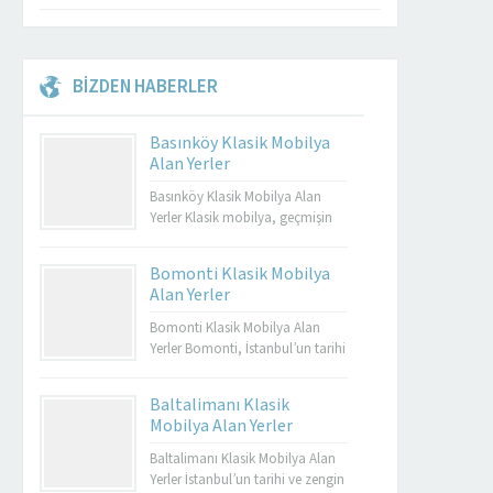
BİZDEN HABERLER
Basınköy Klasik Mobilya
Alan Yerler
Basınköy Klasik Mobilya Alan
Yerler Klasik mobilya, geçmişin
zarafetini ve estetiğini günümüze
taşıyan özel tasarımların bir
Bomonti Klasik Mobilya
yansımasıdır. Bu tür mobilyalar,
Alan Yerler
hem görsel açıdan çekici hem de
dayanıklı olmalarıyla bilinir.
Bomonti Klasik Mobilya Alan
Basınköy klasik mobilya alan
Yerler Bomonti, İstanbul’un tarihi
yerler, bu tür özel parçaları
semtlerinden biridir ve bu semt,
değerlendirmek isteyenler için
sadece tarihi binalarıyla değil
Baltalimanı Klasik
mükemmel bir seçenektir. Eğer siz
aynı zamanda klasik
Mobilya Alan Yerler
de eski mobilyalarınızı satmayı...
mobilyaların en iyi adreslerinden
biri olarak da ün kazanmıştır.
Baltalimanı Klasik Mobilya Alan
Bomonti, tarihi atmosferi ile öne
Yerler İstanbul’un tarihi ve zengin
Müşteri Temsilcisi