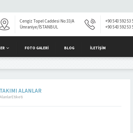
Cengiz Topel Caddesi No:33/A
+90 543 592 53 
Ümraniye/İSTANBUL
+90 543 592 53 
ER
FOTO GALERI
BLOG
İLETIŞIM
 TAKIMI ALANLAR
AlanlarEtiketi