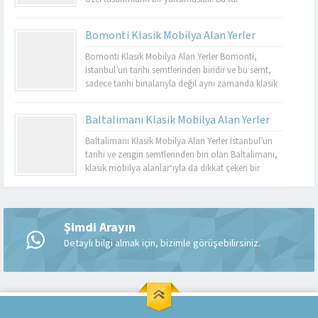
mobilyalar, hem görsel açıdan çekici hem de
dayanıklı olmalarıyla bilinir. Basınköy klasik
Bomonti Klasik Mobilya Alan Yerler
mobilya alan yerler, bu tür özel parçaları
değerlendirmek isteyenler için mükemmel bir
Bomonti Klasik Mobilya Alan Yerler Bomonti,
seçenektir. Eğer siz de eski mobilyalarınızı satmayı...
İstanbul’un tarihi semtlerinden biridir ve bu semt,
sadece tarihi binalarıyla değil aynı zamanda klasik
mobilyaların en iyi adreslerinden biri olarak da ün
kazanmıştır. Bomonti, tarihi atmosferi ile öne çıkan
Baltalimanı Klasik Mobilya Alan Yerler
bir semt olup, bu semtte klasik mobilyaları sevenler
için birçok seçenek sunmaktadır. Bomonti klasik
Baltalimanı Klasik Mobilya Alan Yerler İstanbul’un
mobilya...
tarihi ve zengin semtlerinden biri olan Baltalimanı,
klasik mobilya alanlar‘ıyla da dikkat çeken bir
bölgedir. Tarihi ve kültürel zenginliklerle dolu olan
Müşteri Temsilcisi
Baltalimanı, aynı zamanda kaliteli ve şık klasik
mobilya ürünlerini bulabileceğiniz birçok
mağazaya ev sahipliği yapmaktadır. Bu makalede,
Şimdi Arayın
Baltalimanı klasik mobilya alan yerler hakkında...
Detaylı bilgi almak için, bizimle görüşebilirsiniz.
Cevap Yaz