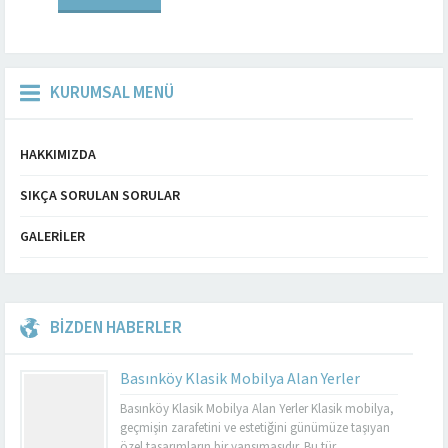
Boğaziçi’nin muhteşem...
KURUMSAL MENÜ
HAKKIMIZDA
SIKÇA SORULAN SORULAR
GALERILER
BİZDEN HABERLER
Basınköy Klasik Mobilya Alan Yerler
Basınköy Klasik Mobilya Alan Yerler Klasik mobilya,
geçmişin zarafetini ve estetiğini günümüze taşıyan
özel tasarımların bir yansımasıdır. Bu tür