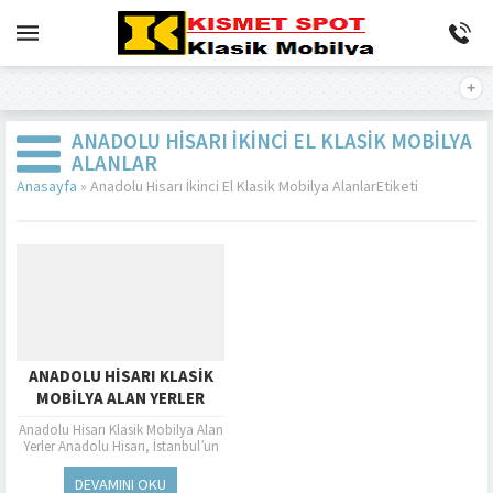
ANADOLU HISARI İKINCI EL KLASIK MOBILYA
ALANLAR
Anasayfa
»
Anadolu Hisarı İkinci El Klasik Mobilya AlanlarEtiketi
ANADOLU HISARI KLASIK
MOBILYA ALAN YERLER
Anadolu Hisarı Klasik Mobilya Alan
Yerler Anadolu Hisarı, İstanbul’un
tarihi ve göz alıcı semtlerinden biri
olan Beykoz’da bulunur.
DEVAMINI OKU