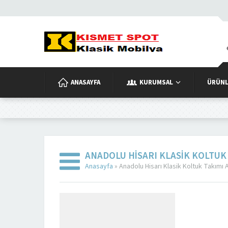
ANASAYFA
KURUMSAL
ÜRÜNL
ANADOLU HISARI KLASIK KOLTUK
Anasayfa
»
Anadolu Hisarı Klasik Koltuk Takımı A