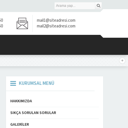
50
mail1@siteadresi.com
50
mail2@siteadresi.com
KURUMSAL MENÜ
HAKKIMIZDA
SIKÇA SORULAN SORULAR
GALERILER