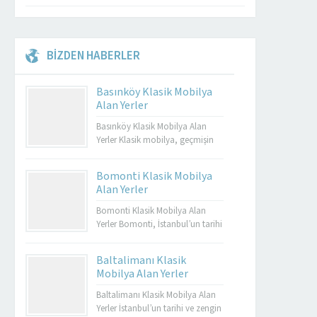
BİZDEN HABERLER
Basınköy Klasik Mobilya
Alan Yerler
Basınköy Klasik Mobilya Alan
Yerler Klasik mobilya, geçmişin
zarafetini ve estetiğini günümüze
taşıyan özel tasarımların bir
Bomonti Klasik Mobilya
yansımasıdır. Bu tür mobilyalar,
Alan Yerler
hem görsel açıdan çekici hem de
dayanıklı olmalarıyla bilinir.
Bomonti Klasik Mobilya Alan
Basınköy klasik mobilya alan
Yerler Bomonti, İstanbul’un tarihi
yerler, bu tür özel parçaları
semtlerinden biridir ve bu semt,
değerlendirmek isteyenler için
sadece tarihi binalarıyla değil
Baltalimanı Klasik
mükemmel bir seçenektir. Eğer siz
aynı zamanda klasik
Mobilya Alan Yerler
de eski mobilyalarınızı satmayı...
mobilyaların en iyi adreslerinden
biri olarak da ün kazanmıştır.
Baltalimanı Klasik Mobilya Alan
Bomonti, tarihi atmosferi ile öne
Yerler İstanbul’un tarihi ve zengin
Müşteri Temsilcisi