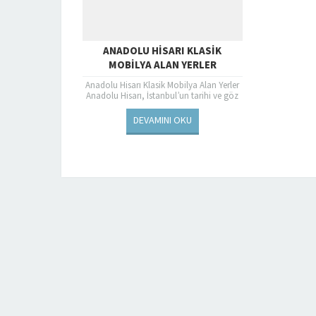
ANADOLU HISARI KLASIK
MOBILYA ALAN YERLER
Anadolu Hisarı Klasik Mobilya Alan Yerler
Anadolu Hisarı, İstanbul’un tarihi ve göz
alıcı semtlerinden biri olan Beykoz’da
bulunur. Boğaziçi’nin muhteşem...
DEVAMINI OKU