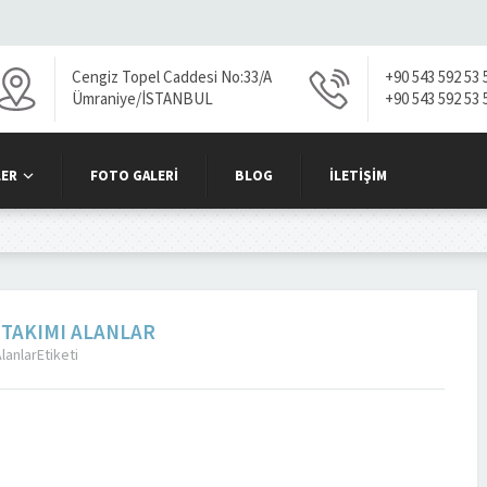
Cengiz Topel Caddesi No:33/A
+90 543 592 53 
Ümraniye/İSTANBUL
+90 543 592 53 
ER
FOTO GALERI
BLOG
İLETIŞIM
 TAKIMI ALANLAR
lanlarEtiketi