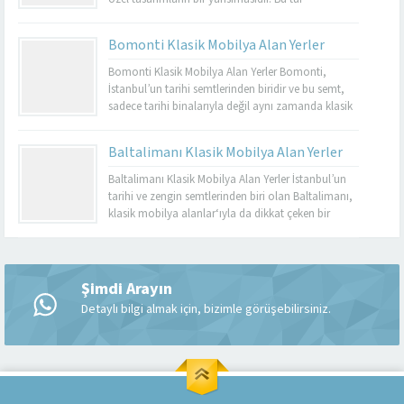
mobilyalar, hem görsel açıdan çekici hem de
dayanıklı olmalarıyla bilinir. Basınköy klasik
Bomonti Klasik Mobilya Alan Yerler
mobilya alan yerler, bu tür özel parçaları
değerlendirmek isteyenler için mükemmel bir
Bomonti Klasik Mobilya Alan Yerler Bomonti,
seçenektir. Eğer siz de eski mobilyalarınızı satmayı...
İstanbul’un tarihi semtlerinden biridir ve bu semt,
sadece tarihi binalarıyla değil aynı zamanda klasik
mobilyaların en iyi adreslerinden biri olarak da ün
kazanmıştır. Bomonti, tarihi atmosferi ile öne çıkan
Baltalimanı Klasik Mobilya Alan Yerler
bir semt olup, bu semtte klasik mobilyaları sevenler
için birçok seçenek sunmaktadır. Bomonti klasik
Baltalimanı Klasik Mobilya Alan Yerler İstanbul’un
mobilya...
tarihi ve zengin semtlerinden biri olan Baltalimanı,
klasik mobilya alanlar‘ıyla da dikkat çeken bir
bölgedir. Tarihi ve kültürel zenginliklerle dolu olan
Müşteri Temsilcisi
Baltalimanı, aynı zamanda kaliteli ve şık klasik
mobilya ürünlerini bulabileceğiniz birçok
mağazaya ev sahipliği yapmaktadır. Bu makalede,
Şimdi Arayın
Baltalimanı klasik mobilya alan yerler hakkında...
Detaylı bilgi almak için, bizimle görüşebilirsiniz.
Cevap Yaz