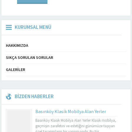
kesiştiği muhteşem bir...
KURUMSAL MENÜ
HAKKIMIZDA
SIKÇA SORULAN SORULAR
GALERILER
BİZDEN HABERLER
Basınköy Klasik Mobilya Alan Yerler
Basınköy Klasik Mobilya Alan Yerler Klasik mobilya,
geçmişin zarafetini ve estetiğini günümüze taşıyan
özel tasarımların bir yansımasıdır. Bu tür