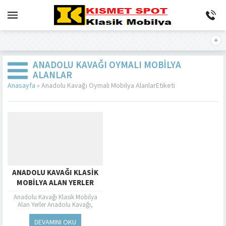
ANADOLU KAVAĞI OYMALI MOBILYA
ALANLAR
Anasayfa
»
Anadolu Kavağı Oymalı Mobilya AlanlarEtiketi
ANADOLU KAVAĞI KLASIK
MOBILYA ALAN YERLER
Anadolu Kavağı Klasik Mobilya
Alan Yerler Anadolu Kavağı,
İstanbul’un Sarıyer ilçesine bağlı
olan ve Karadeniz ile Boğaz’ın
DEVAMINI OKU