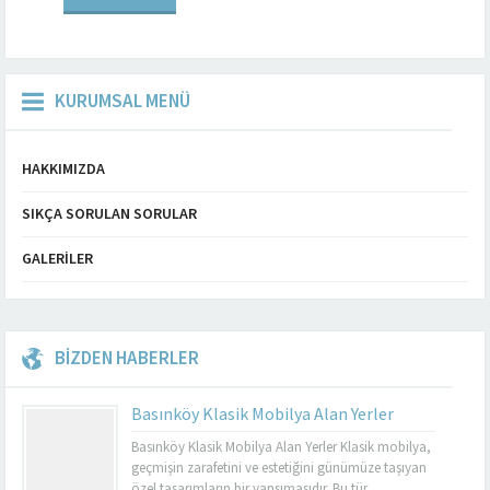
çok mobilya mağazası,...
KURUMSAL MENÜ
HAKKIMIZDA
SIKÇA SORULAN SORULAR
GALERILER
BİZDEN HABERLER
Basınköy Klasik Mobilya Alan Yerler
Basınköy Klasik Mobilya Alan Yerler Klasik mobilya,
geçmişin zarafetini ve estetiğini günümüze taşıyan
özel tasarımların bir yansımasıdır. Bu tür