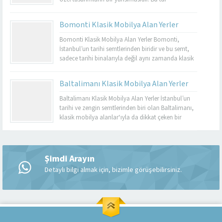
mobilyalar, hem görsel açıdan çekici hem de
dayanıklı olmalarıyla bilinir. Basınköy klasik
Bomonti Klasik Mobilya Alan Yerler
mobilya alan yerler, bu tür özel parçaları
değerlendirmek isteyenler için mükemmel bir
Bomonti Klasik Mobilya Alan Yerler Bomonti,
seçenektir. Eğer siz de eski mobilyalarınızı satmayı...
İstanbul’un tarihi semtlerinden biridir ve bu semt,
sadece tarihi binalarıyla değil aynı zamanda klasik
mobilyaların en iyi adreslerinden biri olarak da ün
kazanmıştır. Bomonti, tarihi atmosferi ile öne çıkan
Baltalimanı Klasik Mobilya Alan Yerler
bir semt olup, bu semtte klasik mobilyaları sevenler
için birçok seçenek sunmaktadır. Bomonti klasik
Baltalimanı Klasik Mobilya Alan Yerler İstanbul’un
mobilya...
tarihi ve zengin semtlerinden biri olan Baltalimanı,
klasik mobilya alanlar‘ıyla da dikkat çeken bir
bölgedir. Tarihi ve kültürel zenginliklerle dolu olan
Müşteri Temsilcisi
Baltalimanı, aynı zamanda kaliteli ve şık klasik
mobilya ürünlerini bulabileceğiniz birçok
mağazaya ev sahipliği yapmaktadır. Bu makalede,
Şimdi Arayın
Baltalimanı klasik mobilya alan yerler hakkında...
Detaylı bilgi almak için, bizimle görüşebilirsiniz.
Cevap Yaz