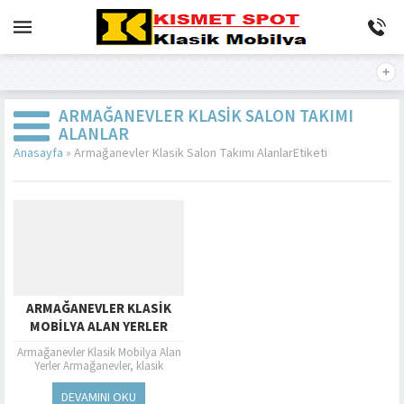
ARMAĞANEVLER KLASIK SALON TAKIMI
ALANLAR
Anasayfa
»
Armağanevler Klasik Salon Takımı AlanlarEtiketi
ARMAĞANEVLER KLASIK
MOBILYA ALAN YERLER
Armağanevler Klasik Mobilya Alan
Yerler Armağanevler, klasik
mobilya severler için mükemmel
bir yerdir. Bu semtte bulunan pek
DEVAMINI OKU