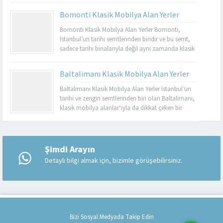
dayanıklı olmalarıyla bilinir. Basınköy klasik
Bomonti Klasik Mobilya Alan Yerler
mobilya alan yerler, bu tür özel parçaları
değerlendirmek isteyenler için mükemmel bir
Bomonti Klasik Mobilya Alan Yerler Bomonti,
seçenektir. Eğer siz de eski mobilyalarınızı satmayı...
İstanbul’un tarihi semtlerinden biridir ve bu semt,
sadece tarihi binalarıyla değil aynı zamanda klasik
mobilyaların en iyi adreslerinden biri olarak da ün
kazanmıştır. Bomonti, tarihi atmosferi ile öne çıkan
Baltalimanı Klasik Mobilya Alan Yerler
bir semt olup, bu semtte klasik mobilyaları sevenler
için birçok seçenek sunmaktadır. Bomonti klasik
Baltalimanı Klasik Mobilya Alan Yerler İstanbul’un
mobilya...
tarihi ve zengin semtlerinden biri olan Baltalimanı,
klasik mobilya alanlar‘ıyla da dikkat çeken bir
bölgedir. Tarihi ve kültürel zenginliklerle dolu olan
Müşteri Temsilcisi
Baltalimanı, aynı zamanda kaliteli ve şık klasik
mobilya ürünlerini bulabileceğiniz birçok
mağazaya ev sahipliği yapmaktadır. Bu makalede,
Şimdi Arayın
Baltalimanı klasik mobilya alan yerler hakkında...
Detaylı bilgi almak için, bizimle görüşebilirsiniz.
Cevap Yaz
Bizi Sosyal Medyada Takip Edin