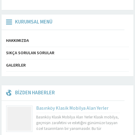
KURUMSAL MENÜ
HAKKIMIZDA
SIKÇA SORULAN SORULAR
GALERILER
BİZDEN HABERLER
Basınköy Klasik Mobilya Alan Yerler
Basınköy Klasik Mobilya Alan Yerler Klasik mobilya,
geçmişin zarafetini ve estetiğini günümüze taşıyan
özel tasarımların bir yansımasıdır. Bu tür
mobilyalar, hem görsel açıdan çekici hem de