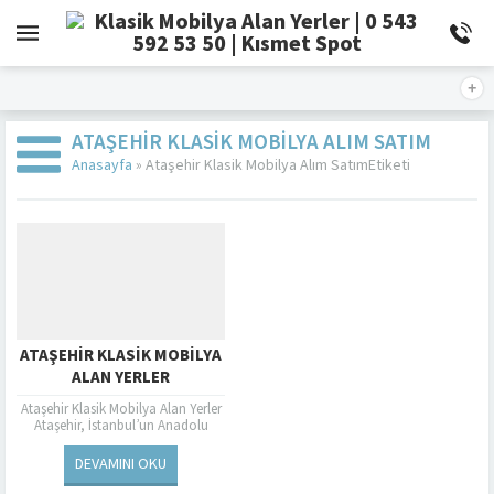
ATAŞEHIR KLASIK MOBILYA ALIM SATIM
Anasayfa
»
Ataşehir Klasik Mobilya Alım SatımEtiketi
ATAŞEHIR KLASIK MOBILYA
ALAN YERLER
Ataşehir Klasik Mobilya Alan Yerler
Ataşehir, İstanbul’un Anadolu
yakasında bulunan semtlerden
biridir ve bu semtte klasik mobilya
DEVAMINI OKU
alan yerler oldukça...