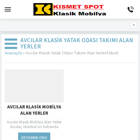
AVCILAR KLASIK YATAK ODASI TAKIMI ALAN
YERLER
Anasayfa
»
Avcılar Klasik Yatak Odası Takımı Alan YerlerEtiketi
AVCILAR KLASIK MOBILYA
ALAN YERLER
Avcılar Klasik Mobilya Alan Yerler
Avcılar, İstanbul’un batısında
bulunan ve hızla gelişen bir semttir.
Bu semtte yaşayanlar için konfor
DEVAMINI OKU