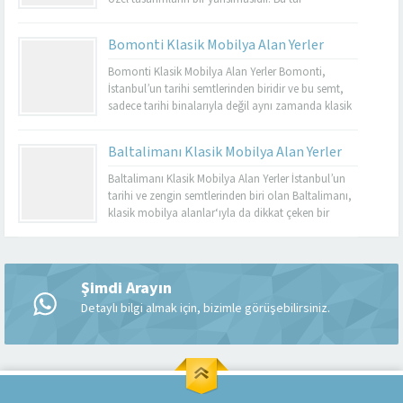
mobilyalar, hem görsel açıdan çekici hem de
dayanıklı olmalarıyla bilinir. Basınköy klasik
Bomonti Klasik Mobilya Alan Yerler
mobilya alan yerler, bu tür özel parçaları
değerlendirmek isteyenler için mükemmel bir
Bomonti Klasik Mobilya Alan Yerler Bomonti,
seçenektir. Eğer siz de eski mobilyalarınızı satmayı...
İstanbul’un tarihi semtlerinden biridir ve bu semt,
sadece tarihi binalarıyla değil aynı zamanda klasik
mobilyaların en iyi adreslerinden biri olarak da ün
kazanmıştır. Bomonti, tarihi atmosferi ile öne çıkan
Baltalimanı Klasik Mobilya Alan Yerler
bir semt olup, bu semtte klasik mobilyaları sevenler
için birçok seçenek sunmaktadır. Bomonti klasik
Baltalimanı Klasik Mobilya Alan Yerler İstanbul’un
mobilya...
tarihi ve zengin semtlerinden biri olan Baltalimanı,
klasik mobilya alanlar‘ıyla da dikkat çeken bir
bölgedir. Tarihi ve kültürel zenginliklerle dolu olan
Müşteri Temsilcisi
Baltalimanı, aynı zamanda kaliteli ve şık klasik
mobilya ürünlerini bulabileceğiniz birçok
mağazaya ev sahipliği yapmaktadır. Bu makalede,
Şimdi Arayın
Baltalimanı klasik mobilya alan yerler hakkında...
Detaylı bilgi almak için, bizimle görüşebilirsiniz.
Cevap Yaz