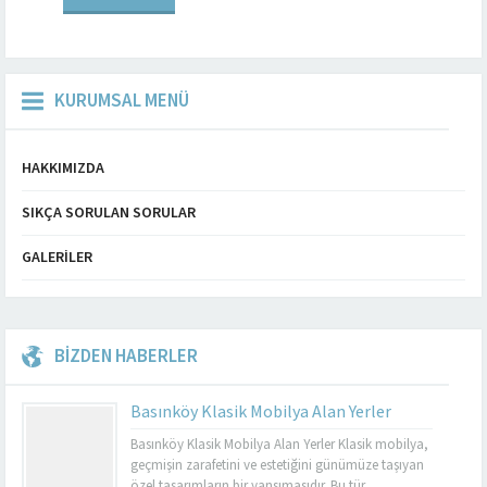
ve...
KURUMSAL MENÜ
HAKKIMIZDA
SIKÇA SORULAN SORULAR
GALERILER
BİZDEN HABERLER
Basınköy Klasik Mobilya Alan Yerler
Basınköy Klasik Mobilya Alan Yerler Klasik mobilya,
geçmişin zarafetini ve estetiğini günümüze taşıyan
özel tasarımların bir yansımasıdır. Bu tür