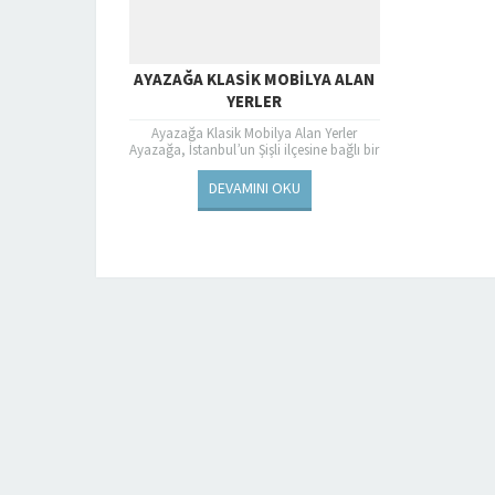
AYAZAĞA KLASIK MOBILYA ALAN
YERLER
Ayazağa Klasik Mobilya Alan Yerler
Ayazağa, İstanbul’un Şişli ilçesine bağlı bir
semt olup, mobilya alışverişi yapmak
isteyenler için oldukça zengin...
DEVAMINI OKU