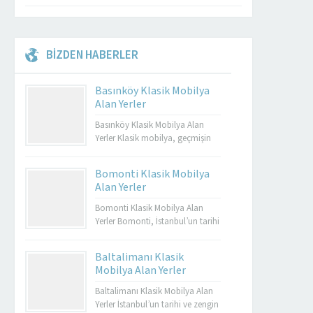
BİZDEN HABERLER
Basınköy Klasik Mobilya
Alan Yerler
Basınköy Klasik Mobilya Alan
Yerler Klasik mobilya, geçmişin
zarafetini ve estetiğini günümüze
taşıyan özel tasarımların bir
Bomonti Klasik Mobilya
yansımasıdır. Bu tür mobilyalar,
Alan Yerler
hem görsel açıdan çekici hem de
dayanıklı olmalarıyla bilinir.
Bomonti Klasik Mobilya Alan
Basınköy klasik mobilya alan
Yerler Bomonti, İstanbul’un tarihi
yerler, bu tür özel parçaları
semtlerinden biridir ve bu semt,
değerlendirmek isteyenler için
sadece tarihi binalarıyla değil
Baltalimanı Klasik
mükemmel bir seçenektir. Eğer siz
aynı zamanda klasik
Mobilya Alan Yerler
de eski mobilyalarınızı satmayı...
mobilyaların en iyi adreslerinden
biri olarak da ün kazanmıştır.
Baltalimanı Klasik Mobilya Alan
Bomonti, tarihi atmosferi ile öne
Yerler İstanbul’un tarihi ve zengin
Müşteri Temsilcisi