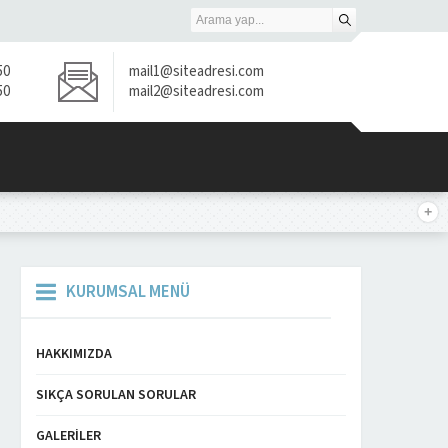
50
mail1@siteadresi.com
50
mail2@siteadresi.com
KURUMSAL MENÜ
HAKKIMIZDA
SIKÇA SORULAN SORULAR
GALERILER