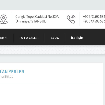
Cengiz Topel Caddesi No:33/A
+90 543 592 53 
Ümraniye/İSTANBUL
+90 543 592 53 
ER
FOTO GALERI
BLOG
İLETIŞIM
ALAN YERLER
lerEtiketi