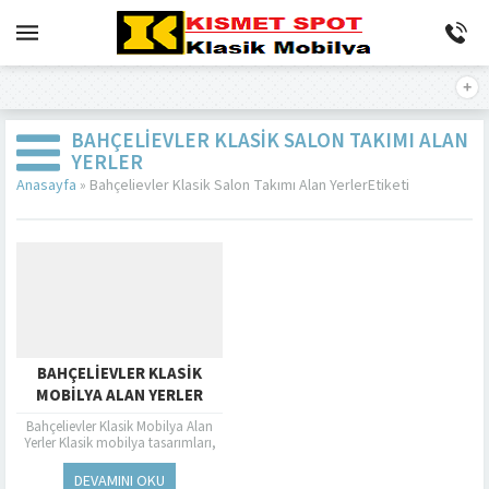
BAHÇELIEVLER KLASIK SALON TAKIMI ALAN
YERLER
Anasayfa
»
Bahçelievler Klasik Salon Takımı Alan YerlerEtiketi
BAHÇELIEVLER KLASIK
MOBILYA ALAN YERLER
Bahçelievler Klasik Mobilya Alan
Yerler Klasik mobilya tasarımları,
zamansız şıklığı ve estetiğiyle
dikkat çeken seçeneklerdir.
DEVAMINI OKU