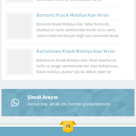
mobilyalar, hem görsel açıdan çekici hem de
dayanıklı olmalarıyla bilinir. Basınköy klasik
Bomonti Klasik Mobilya Alan Yerler
mobilya alan yerler, bu tür özel parçaları
değerlendirmek isteyenler için mükemmel bir
Bomonti Klasik Mobilya Alan Yerler Bomonti,
seçenektir. Eğer siz de eski mobilyalarınızı satmayı...
İstanbul’un tarihi semtlerinden biridir ve bu semt,
sadece tarihi binalarıyla değil aynı zamanda klasik
mobilyaların en iyi adreslerinden biri olarak da ün
kazanmıştır. Bomonti, tarihi atmosferi ile öne çıkan
Baltalimanı Klasik Mobilya Alan Yerler
bir semt olup, bu semtte klasik mobilyaları sevenler
için birçok seçenek sunmaktadır. Bomonti klasik
Baltalimanı Klasik Mobilya Alan Yerler İstanbul’un
mobilya...
tarihi ve zengin semtlerinden biri olan Baltalimanı,
klasik mobilya alanlar‘ıyla da dikkat çeken bir
bölgedir. Tarihi ve kültürel zenginliklerle dolu olan
Müşteri Temsilcisi
Baltalimanı, aynı zamanda kaliteli ve şık klasik
mobilya ürünlerini bulabileceğiniz birçok
mağazaya ev sahipliği yapmaktadır. Bu makalede,
Şimdi Arayın
Baltalimanı klasik mobilya alan yerler hakkında...
Detaylı bilgi almak için, bizimle görüşebilirsiniz.
Cevap Yaz