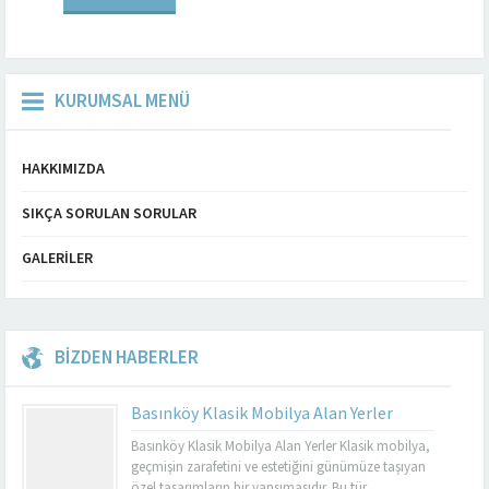
Bahçelievler gibi büyük bir
şehirde,...
KURUMSAL MENÜ
HAKKIMIZDA
SIKÇA SORULAN SORULAR
GALERILER
BİZDEN HABERLER
Basınköy Klasik Mobilya Alan Yerler
Basınköy Klasik Mobilya Alan Yerler Klasik mobilya,
geçmişin zarafetini ve estetiğini günümüze taşıyan
özel tasarımların bir yansımasıdır. Bu tür