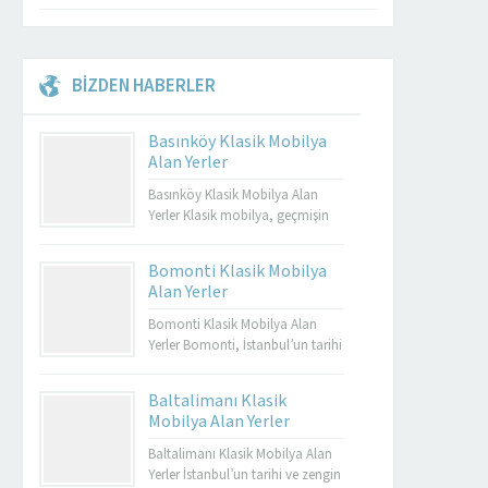
BİZDEN HABERLER
Basınköy Klasik Mobilya
Alan Yerler
Basınköy Klasik Mobilya Alan
Yerler Klasik mobilya, geçmişin
zarafetini ve estetiğini günümüze
taşıyan özel tasarımların bir
Bomonti Klasik Mobilya
yansımasıdır. Bu tür mobilyalar,
Alan Yerler
hem görsel açıdan çekici hem de
dayanıklı olmalarıyla bilinir.
Bomonti Klasik Mobilya Alan
Basınköy klasik mobilya alan
Yerler Bomonti, İstanbul’un tarihi
yerler, bu tür özel parçaları
semtlerinden biridir ve bu semt,
değerlendirmek isteyenler için
sadece tarihi binalarıyla değil
Baltalimanı Klasik
mükemmel bir seçenektir. Eğer siz
aynı zamanda klasik
Mobilya Alan Yerler
de eski mobilyalarınızı satmayı...
mobilyaların en iyi adreslerinden
biri olarak da ün kazanmıştır.
Baltalimanı Klasik Mobilya Alan
Bomonti, tarihi atmosferi ile öne
Yerler İstanbul’un tarihi ve zengin
Müşteri Temsilcisi