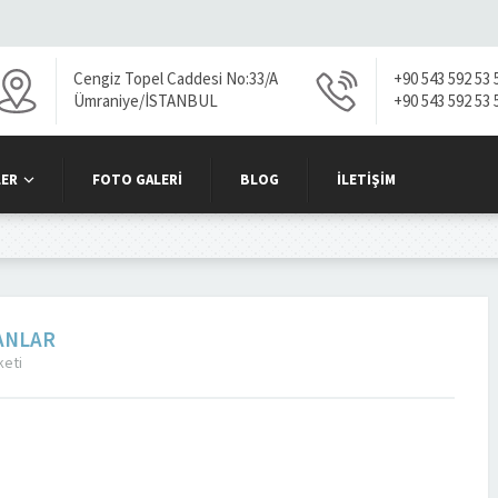
Cengiz Topel Caddesi No:33/A
+90 543 592 53 
Ümraniye/İSTANBUL
+90 543 592 53 
ER
FOTO GALERI
BLOG
İLETIŞIM
ANLAR
keti