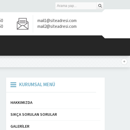
50
mail1@siteadresi.com
50
mail2@siteadresi.com
KURUMSAL MENÜ
HAKKIMIZDA
SIKÇA SORULAN SORULAR
GALERILER