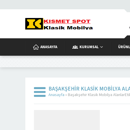
ANASAYFA
KURUMSAL
ÜRÜNL
BAŞAKŞEHIR KLASIK MOBILYA AL
Anasayfa
»
Başakşehir Klasik Mobilya AlanlarEti