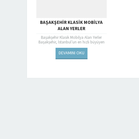
BAŞAKŞEHIR KLASIK MOBILYA
ALAN YERLER
Başakşehir Klasik Mobilya Alan Yerler
Başakşehir, İstanbul’un en hızlı büyüyen
ilçelerinden biri olarak ön plana
çıkmaktadır. Bu hızlı gelişme ve...
DEVAMINI OKU