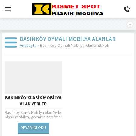
BASINKÖY OYMALI MOBILYA ALANLAR
Anasayfa
»
Basınköy Oymalı Mobilya AlanlarEtiketi
BASINKÖY KLASIK MOBILYA
ALAN YERLER
Basınköy Klasik Mobilya Alan Yerler
Klasik mobilya, geçmişin zarafetini
ve estetiğini günümüze taşıyan
özel tasarımların bir yansımasıdır.
DEVAMINI OKU
Bu tür mobilyalar,...