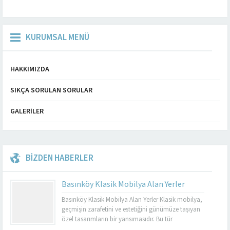
KURUMSAL MENÜ
HAKKIMIZDA
SIKÇA SORULAN SORULAR
GALERILER
BİZDEN HABERLER
Basınköy Klasik Mobilya Alan Yerler
Basınköy Klasik Mobilya Alan Yerler Klasik mobilya,
geçmişin zarafetini ve estetiğini günümüze taşıyan
özel tasarımların bir yansımasıdır. Bu tür
mobilyalar, hem görsel açıdan çekici hem de