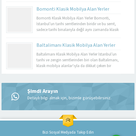
dayanıklı olmalarıyla bilinir. Basınköy klasik
Bomonti Klasik Mobilya Alan Yerler
mobilya alan yerler, bu tür özel parçaları
değerlendirmek isteyenler için mükemmel bir
Bomonti Klasik Mobilya Alan Yerler Bomonti,
seçenektir. Eğer siz de eski mobilyalarınızı satmayı...
İstanbul’un tarihi semtlerinden biridir ve bu semt,
sadece tarihi binalarıyla değil aynı zamanda klasik
mobilyaların en iyi adreslerinden biri olarak da ün
kazanmıştır. Bomonti, tarihi atmosferi ile öne çıkan
Baltalimanı Klasik Mobilya Alan Yerler
bir semt olup, bu semtte klasik mobilyaları sevenler
için birçok seçenek sunmaktadır. Bomonti klasik
Baltalimanı Klasik Mobilya Alan Yerler İstanbul’un
mobilya...
tarihi ve zengin semtlerinden biri olan Baltalimanı,
klasik mobilya alanlar‘ıyla da dikkat çeken bir
bölgedir. Tarihi ve kültürel zenginliklerle dolu olan
Müşteri Temsilcisi
Baltalimanı, aynı zamanda kaliteli ve şık klasik
mobilya ürünlerini bulabileceğiniz birçok
mağazaya ev sahipliği yapmaktadır. Bu makalede,
Şimdi Arayın
Baltalimanı klasik mobilya alan yerler hakkında...
Detaylı bilgi almak için, bizimle görüşebilirsiniz.
Cevap Yaz
Bizi Sosyal Medyada Takip Edin