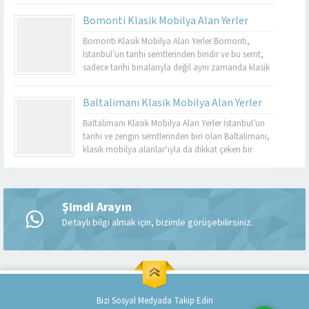
dayanıklı olmalarıyla bilinir. Basınköy klasik
Bomonti Klasik Mobilya Alan Yerler
mobilya alan yerler, bu tür özel parçaları
değerlendirmek isteyenler için mükemmel bir
Bomonti Klasik Mobilya Alan Yerler Bomonti,
seçenektir. Eğer siz de eski mobilyalarınızı satmayı...
İstanbul’un tarihi semtlerinden biridir ve bu semt,
sadece tarihi binalarıyla değil aynı zamanda klasik
mobilyaların en iyi adreslerinden biri olarak da ün
kazanmıştır. Bomonti, tarihi atmosferi ile öne çıkan
Baltalimanı Klasik Mobilya Alan Yerler
bir semt olup, bu semtte klasik mobilyaları sevenler
için birçok seçenek sunmaktadır. Bomonti klasik
Baltalimanı Klasik Mobilya Alan Yerler İstanbul’un
mobilya...
tarihi ve zengin semtlerinden biri olan Baltalimanı,
klasik mobilya alanlar‘ıyla da dikkat çeken bir
bölgedir. Tarihi ve kültürel zenginliklerle dolu olan
Müşteri Temsilcisi
Baltalimanı, aynı zamanda kaliteli ve şık klasik
mobilya ürünlerini bulabileceğiniz birçok
mağazaya ev sahipliği yapmaktadır. Bu makalede,
Şimdi Arayın
Baltalimanı klasik mobilya alan yerler hakkında...
Detaylı bilgi almak için, bizimle görüşebilirsiniz.
Cevap Yaz
Bizi Sosyal Medyada Takip Edin