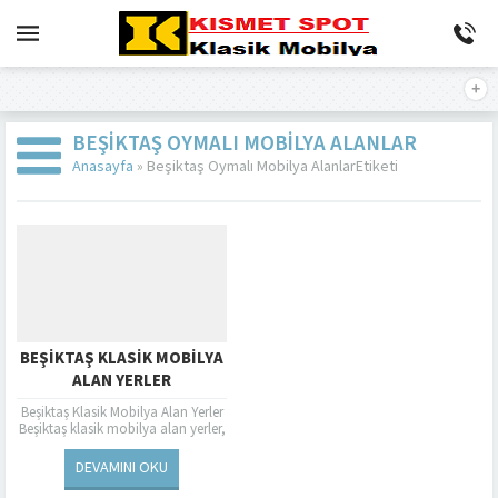
BEŞIKTAŞ OYMALI MOBILYA ALANLAR
Anasayfa
»
Beşiktaş Oymalı Mobilya AlanlarEtiketi
BEŞIKTAŞ KLASIK MOBILYA
ALAN YERLER
Beşiktaş Klasik Mobilya Alan Yerler
Beşiktaş klasik mobilya alan yerler,
tarihi ve estetik değerleriyle
evlerimize şıklık katmayı
DEVAMINI OKU
amaçlayan özel bir...