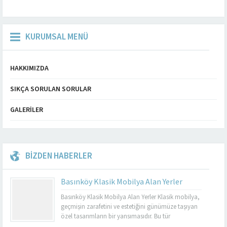
KURUMSAL MENÜ
HAKKIMIZDA
SIKÇA SORULAN SORULAR
GALERILER
BİZDEN HABERLER
Basınköy Klasik Mobilya Alan Yerler
Basınköy Klasik Mobilya Alan Yerler Klasik mobilya,
geçmişin zarafetini ve estetiğini günümüze taşıyan
özel tasarımların bir yansımasıdır. Bu tür
mobilyalar, hem görsel açıdan çekici hem de