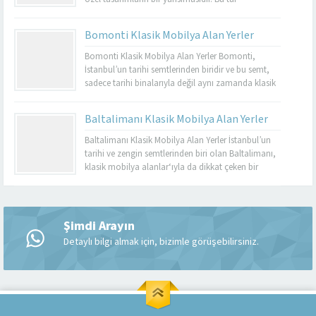
mobilyalar, hem görsel açıdan çekici hem de
dayanıklı olmalarıyla bilinir. Basınköy klasik
Bomonti Klasik Mobilya Alan Yerler
mobilya alan yerler, bu tür özel parçaları
değerlendirmek isteyenler için mükemmel bir
Bomonti Klasik Mobilya Alan Yerler Bomonti,
seçenektir. Eğer siz de eski mobilyalarınızı satmayı...
İstanbul’un tarihi semtlerinden biridir ve bu semt,
sadece tarihi binalarıyla değil aynı zamanda klasik
mobilyaların en iyi adreslerinden biri olarak da ün
kazanmıştır. Bomonti, tarihi atmosferi ile öne çıkan
Baltalimanı Klasik Mobilya Alan Yerler
bir semt olup, bu semtte klasik mobilyaları sevenler
için birçok seçenek sunmaktadır. Bomonti klasik
Baltalimanı Klasik Mobilya Alan Yerler İstanbul’un
mobilya...
tarihi ve zengin semtlerinden biri olan Baltalimanı,
klasik mobilya alanlar‘ıyla da dikkat çeken bir
bölgedir. Tarihi ve kültürel zenginliklerle dolu olan
Müşteri Temsilcisi
Baltalimanı, aynı zamanda kaliteli ve şık klasik
mobilya ürünlerini bulabileceğiniz birçok
mağazaya ev sahipliği yapmaktadır. Bu makalede,
Şimdi Arayın
Baltalimanı klasik mobilya alan yerler hakkında...
Detaylı bilgi almak için, bizimle görüşebilirsiniz.
Cevap Yaz