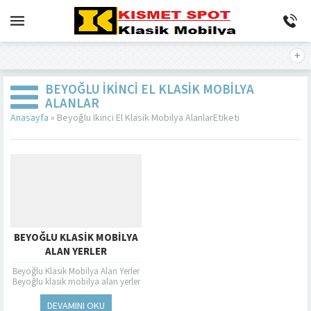
BEYOĞLU İKINCI EL KLASIK MOBILYA
ALANLAR
Anasayfa
»
Beyoğlu İkinci El Klasik Mobilya AlanlarEtiketi
BEYOĞLU KLASIK MOBILYA
ALAN YERLER
Beyoğlu Klasik Mobilya Alan Yerler
Beyoğlu klasik mobilya alan yerler
gezerken, sadece mobilya değil
aynı zamanda semtin kendine
DEVAMINI OKU