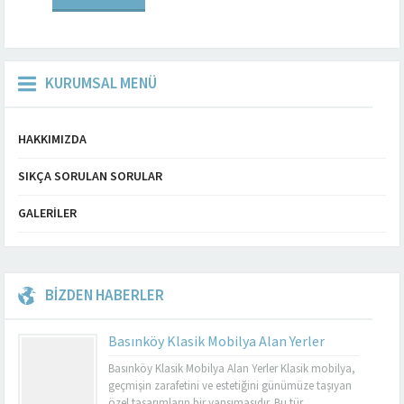
özgü atmosferini...
KURUMSAL MENÜ
HAKKIMIZDA
SIKÇA SORULAN SORULAR
GALERILER
BİZDEN HABERLER
Basınköy Klasik Mobilya Alan Yerler
Basınköy Klasik Mobilya Alan Yerler Klasik mobilya,
geçmişin zarafetini ve estetiğini günümüze taşıyan
özel tasarımların bir yansımasıdır. Bu tür