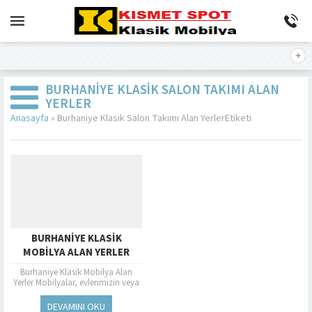
BURHANIYE KLASIK SALON TAKIMI ALAN
YERLER
Anasayfa
»
Burhaniye Klasik Salon Takımı Alan YerlerEtiketi
BURHANIYE KLASIK
MOBILYA ALAN YERLER
Burhaniye Klasik Mobilya Alan
Yerler Mobilyalar, evlerimizin veya
işyerlerimizin ruhunu yansıtan ve
konfor sağlayan önemli
DEVAMINI OKU