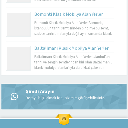
mobilyalar, hem görsel açıdan çekici hem de
dayanıklı olmalarıyla bilinir. Basınköy klasik
Bomonti Klasik Mobilya Alan Yerler
mobilya alan yerler, bu tür özel parçaları
değerlendirmek isteyenler için mükemmel bir
Bomonti Klasik Mobilya Alan Yerler Bomonti,
seçenektir. Eğer siz de eski mobilyalarınızı satmayı...
İstanbul’un tarihi semtlerinden biridir ve bu semt,
sadece tarihi binalarıyla değil aynı zamanda klasik
mobilyaların en iyi adreslerinden biri olarak da ün
kazanmıştır. Bomonti, tarihi atmosferi ile öne çıkan
Baltalimanı Klasik Mobilya Alan Yerler
bir semt olup, bu semtte klasik mobilyaları sevenler
için birçok seçenek sunmaktadır. Bomonti klasik
Baltalimanı Klasik Mobilya Alan Yerler İstanbul’un
mobilya...
tarihi ve zengin semtlerinden biri olan Baltalimanı,
klasik mobilya alanlar‘ıyla da dikkat çeken bir
bölgedir. Tarihi ve kültürel zenginliklerle dolu olan
Müşteri Temsilcisi
Baltalimanı, aynı zamanda kaliteli ve şık klasik
mobilya ürünlerini bulabileceğiniz birçok
mağazaya ev sahipliği yapmaktadır. Bu makalede,
Şimdi Arayın
Baltalimanı klasik mobilya alan yerler hakkında...
Detaylı bilgi almak için, bizimle görüşebilirsiniz.
Cevap Yaz