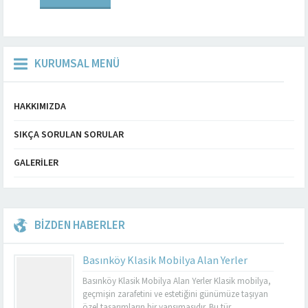
unsurlardır. Mobilya seçimleri,
kişisel zevklerimize...
KURUMSAL MENÜ
HAKKIMIZDA
SIKÇA SORULAN SORULAR
GALERILER
BİZDEN HABERLER
Basınköy Klasik Mobilya Alan Yerler
Basınköy Klasik Mobilya Alan Yerler Klasik mobilya,
geçmişin zarafetini ve estetiğini günümüze taşıyan
özel tasarımların bir yansımasıdır. Bu tür