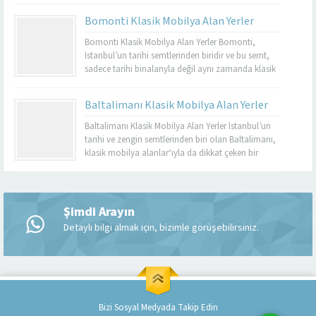
dayanıklı olmalarıyla bilinir. Basınköy klasik
Bomonti Klasik Mobilya Alan Yerler
mobilya alan yerler, bu tür özel parçaları
değerlendirmek isteyenler için mükemmel bir
Bomonti Klasik Mobilya Alan Yerler Bomonti,
seçenektir. Eğer siz de eski mobilyalarınızı satmayı...
İstanbul’un tarihi semtlerinden biridir ve bu semt,
sadece tarihi binalarıyla değil aynı zamanda klasik
mobilyaların en iyi adreslerinden biri olarak da ün
kazanmıştır. Bomonti, tarihi atmosferi ile öne çıkan
Baltalimanı Klasik Mobilya Alan Yerler
bir semt olup, bu semtte klasik mobilyaları sevenler
için birçok seçenek sunmaktadır. Bomonti klasik
Baltalimanı Klasik Mobilya Alan Yerler İstanbul’un
mobilya...
tarihi ve zengin semtlerinden biri olan Baltalimanı,
klasik mobilya alanlar‘ıyla da dikkat çeken bir
bölgedir. Tarihi ve kültürel zenginliklerle dolu olan
Müşteri Temsilcisi
Baltalimanı, aynı zamanda kaliteli ve şık klasik
mobilya ürünlerini bulabileceğiniz birçok
mağazaya ev sahipliği yapmaktadır. Bu makalede,
Şimdi Arayın
Baltalimanı klasik mobilya alan yerler hakkında...
Detaylı bilgi almak için, bizimle görüşebilirsiniz.
Cevap Yaz
Bizi Sosyal Medyada Takip Edin