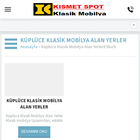
KÜPLÜCE KLASIK MOBILYA ALAN YERLER
Anasayfa
»
Küplüce Klasik Mobilya Alan YerlerEtiketi
KÜPLÜCE KLASIK MOBILYA
ALAN YERLER
Küplüce Klasik Mobilya Alan Yerler
Klasik mobilya tasarımları, estetik
ve şıklığı bir araya getiren özel
parçaları içerir. Bu mobilyalar,
DEVAMINI OKU
hem...