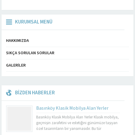
KURUMSAL MENÜ
HAKKIMIZDA
SIKÇA SORULAN SORULAR
GALERILER
BİZDEN HABERLER
Basınköy Klasik Mobilya Alan Yerler
Basınköy Klasik Mobilya Alan Yerler Klasik mobilya,
geçmişin zarafetini ve estetiğini günümüze taşıyan
özel tasarımların bir yansımasıdır. Bu tür
mobilyalar, hem görsel açıdan çekici hem de