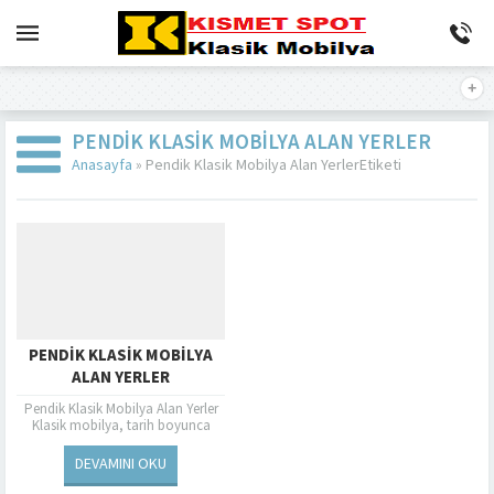
PENDIK KLASIK MOBILYA ALAN YERLER
Anasayfa
»
Pendik Klasik Mobilya Alan YerlerEtiketi
PENDIK KLASIK MOBILYA
ALAN YERLER
Pendik Klasik Mobilya Alan Yerler
Klasik mobilya, tarih boyunca
insanların yaşam alanlarını dekore
etmek ve kişiselleştirmek için
DEVAMINI OKU
kullandıkları özel tasarım...