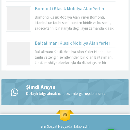
dayanıklı olmalarıyla bilinir. Basınköy klasik
Bomonti Klasik Mobilya Alan Yerler
mobilya alan yerler, bu tür özel parçaları
değerlendirmek isteyenler için mükemmel bir
Bomonti Klasik Mobilya Alan Yerler Bomonti,
seçenektir. Eğer siz de eski mobilyalarınızı satmayı...
İstanbul’un tarihi semtlerinden biridir ve bu semt,
sadece tarihi binalarıyla değil aynı zamanda klasik
mobilyaların en iyi adreslerinden biri olarak da ün
kazanmıştır. Bomonti, tarihi atmosferi ile öne çıkan
Baltalimanı Klasik Mobilya Alan Yerler
bir semt olup, bu semtte klasik mobilyaları sevenler
için birçok seçenek sunmaktadır. Bomonti klasik
Baltalimanı Klasik Mobilya Alan Yerler İstanbul’un
mobilya...
tarihi ve zengin semtlerinden biri olan Baltalimanı,
klasik mobilya alanlar‘ıyla da dikkat çeken bir
bölgedir. Tarihi ve kültürel zenginliklerle dolu olan
Müşteri Temsilcisi
Baltalimanı, aynı zamanda kaliteli ve şık klasik
mobilya ürünlerini bulabileceğiniz birçok
mağazaya ev sahipliği yapmaktadır. Bu makalede,
Şimdi Arayın
Baltalimanı klasik mobilya alan yerler hakkında...
Detaylı bilgi almak için, bizimle görüşebilirsiniz.
Cevap Yaz
Bizi Sosyal Medyada Takip Edin