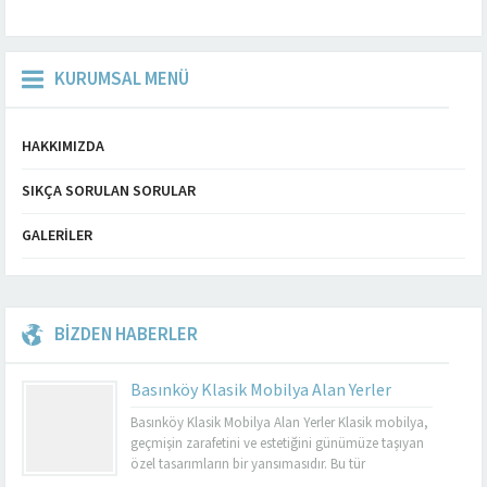
KURUMSAL MENÜ
HAKKIMIZDA
SIKÇA SORULAN SORULAR
GALERILER
BİZDEN HABERLER
Basınköy Klasik Mobilya Alan Yerler
Basınköy Klasik Mobilya Alan Yerler Klasik mobilya,
geçmişin zarafetini ve estetiğini günümüze taşıyan
özel tasarımların bir yansımasıdır. Bu tür
mobilyalar, hem görsel açıdan çekici hem de