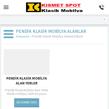
PENDIK KLASIK MOBILYA ALANLAR
Anasayfa
»
Pendik Klasik Mobilya AlanlarEtiketi
PENDIK KLASIK MOBILYA
ALAN YERLER
Pendik Klasik Mobilya Alan Yerler
Klasik mobilya, tarih boyunca
insanların yaşam alanlarını dekore
etmek ve kişiselleştirmek için
DEVAMINI OKU
kullandıkları özel tasarım...