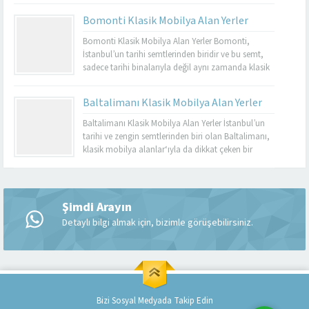
dayanıklı olmalarıyla bilinir. Basınköy klasik
Bomonti Klasik Mobilya Alan Yerler
mobilya alan yerler, bu tür özel parçaları
değerlendirmek isteyenler için mükemmel bir
Bomonti Klasik Mobilya Alan Yerler Bomonti,
seçenektir. Eğer siz de eski mobilyalarınızı satmayı...
İstanbul’un tarihi semtlerinden biridir ve bu semt,
sadece tarihi binalarıyla değil aynı zamanda klasik
mobilyaların en iyi adreslerinden biri olarak da ün
kazanmıştır. Bomonti, tarihi atmosferi ile öne çıkan
Baltalimanı Klasik Mobilya Alan Yerler
bir semt olup, bu semtte klasik mobilyaları sevenler
için birçok seçenek sunmaktadır. Bomonti klasik
Baltalimanı Klasik Mobilya Alan Yerler İstanbul’un
mobilya...
tarihi ve zengin semtlerinden biri olan Baltalimanı,
klasik mobilya alanlar‘ıyla da dikkat çeken bir
bölgedir. Tarihi ve kültürel zenginliklerle dolu olan
Müşteri Temsilcisi
Baltalimanı, aynı zamanda kaliteli ve şık klasik
mobilya ürünlerini bulabileceğiniz birçok
mağazaya ev sahipliği yapmaktadır. Bu makalede,
Şimdi Arayın
Baltalimanı klasik mobilya alan yerler hakkında...
Detaylı bilgi almak için, bizimle görüşebilirsiniz.
Cevap Yaz
Bizi Sosyal Medyada Takip Edin