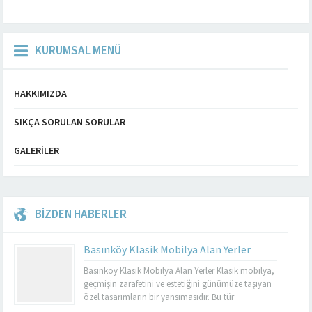
KURUMSAL MENÜ
HAKKIMIZDA
SIKÇA SORULAN SORULAR
GALERILER
BİZDEN HABERLER
Basınköy Klasik Mobilya Alan Yerler
Basınköy Klasik Mobilya Alan Yerler Klasik mobilya,
geçmişin zarafetini ve estetiğini günümüze taşıyan
özel tasarımların bir yansımasıdır. Bu tür
mobilyalar, hem görsel açıdan çekici hem de