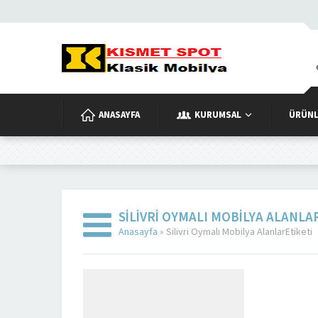
ANASAYFA
KURUMSAL
ÜRÜNL
SILIVRI OYMALI MOBILYA ALANLA
Anasayfa
»
Silivri Oymalı Mobilya AlanlarEtiketi