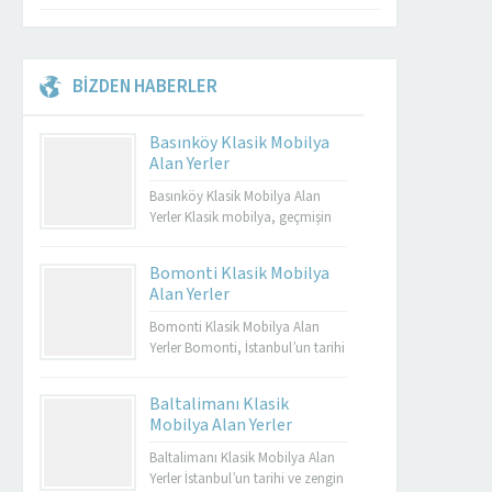
BİZDEN HABERLER
Basınköy Klasik Mobilya
Alan Yerler
Basınköy Klasik Mobilya Alan
Yerler Klasik mobilya, geçmişin
zarafetini ve estetiğini günümüze
taşıyan özel tasarımların bir
Bomonti Klasik Mobilya
yansımasıdır. Bu tür mobilyalar,
Alan Yerler
hem görsel açıdan çekici hem de
dayanıklı olmalarıyla bilinir.
Bomonti Klasik Mobilya Alan
Basınköy klasik mobilya alan
Yerler Bomonti, İstanbul’un tarihi
yerler, bu tür özel parçaları
semtlerinden biridir ve bu semt,
değerlendirmek isteyenler için
sadece tarihi binalarıyla değil
Baltalimanı Klasik
mükemmel bir seçenektir. Eğer siz
aynı zamanda klasik
Mobilya Alan Yerler
de eski mobilyalarınızı satmayı...
mobilyaların en iyi adreslerinden
biri olarak da ün kazanmıştır.
Baltalimanı Klasik Mobilya Alan
Bomonti, tarihi atmosferi ile öne
Yerler İstanbul’un tarihi ve zengin
Müşteri Temsilcisi