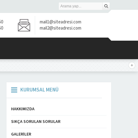
50
mail1@siteadresi.com
50
mail2@siteadresi.com
KURUMSAL MENÜ
HAKKIMIZDA
SIKÇA SORULAN SORULAR
GALERILER