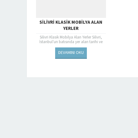
SILIVRI KLASIK MOBILYA ALAN
YERLER
Silivri Klasik Mobilya Alan Yerler Silivri,
İstanbul’un batısında yer alan tarihi ve
kültürel zenginlikleriyle ünlü bir ilçedir. Bu
güzel ilçede...
DEVAMINI OKU