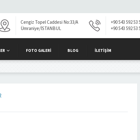
Cengiz Topel Caddesi No:33/A
+90 543 592 53 
Ümraniye/İSTANBUL
+90 543 592 53 
ER
FOTO GALERI
BLOG
İLETIŞIM
R