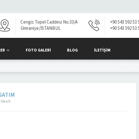
Cengiz Topel Caddesi No:33/A
+90 543 592 53 
Ümraniye/İSTANBUL
+90 543 592 53 
ER
FOTO GALERI
BLOG
İLETIŞIM
 SATIM
tiketi