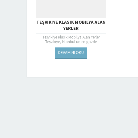
TEŞVIKIYE KLASIK MOBILYA ALAN
YERLER
Teşvikiye Klasik Mobilya Alan Yerler
Teşvikiye, İstanbul’un en gözde
semtlerinden biri olarak öne çıkar. Tarihi
ve kültürel zenginlikleri, şık mekanları,...
DEVAMINI OKU