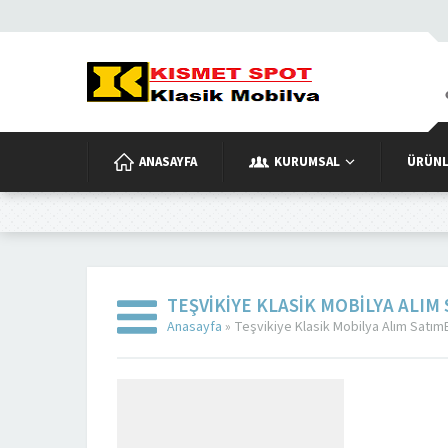
ANASAYFA
KURUMSAL
ÜRÜNL
TEŞVIKIYE KLASIK MOBILYA ALIM
Anasayfa
»
Teşvikiye Klasik Mobilya Alım SatımE