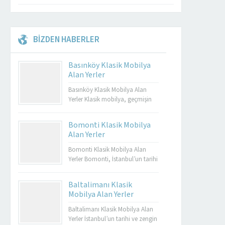
BİZDEN HABERLER
Basınköy Klasik Mobilya
Alan Yerler
Basınköy Klasik Mobilya Alan
Yerler Klasik mobilya, geçmişin
zarafetini ve estetiğini günümüze
taşıyan özel tasarımların bir
Bomonti Klasik Mobilya
yansımasıdır. Bu tür mobilyalar,
Alan Yerler
hem görsel açıdan çekici hem de
dayanıklı olmalarıyla bilinir.
Bomonti Klasik Mobilya Alan
Basınköy klasik mobilya alan
Yerler Bomonti, İstanbul’un tarihi
yerler, bu tür özel parçaları
semtlerinden biridir ve bu semt,
değerlendirmek isteyenler için
sadece tarihi binalarıyla değil
Baltalimanı Klasik
mükemmel bir seçenektir. Eğer siz
aynı zamanda klasik
Mobilya Alan Yerler
de eski mobilyalarınızı satmayı...
mobilyaların en iyi adreslerinden
biri olarak da ün kazanmıştır.
Baltalimanı Klasik Mobilya Alan
Bomonti, tarihi atmosferi ile öne
Yerler İstanbul’un tarihi ve zengin
Müşteri Temsilcisi