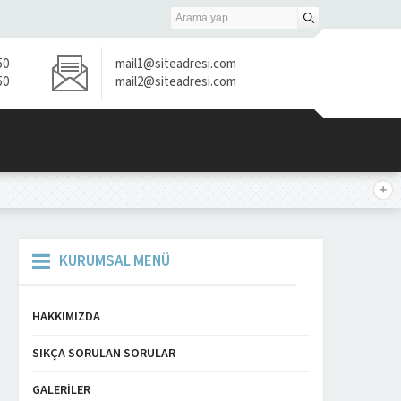
50
mail1@siteadresi.com
50
mail2@siteadresi.com
KURUMSAL MENÜ
HAKKIMIZDA
SIKÇA SORULAN SORULAR
GALERILER