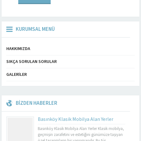
güzel ilçede yaşayan pek...
KURUMSAL MENÜ
HAKKIMIZDA
SIKÇA SORULAN SORULAR
GALERILER
BİZDEN HABERLER
Basınköy Klasik Mobilya Alan Yerler
Basınköy Klasik Mobilya Alan Yerler Klasik mobilya,
geçmişin zarafetini ve estetiğini günümüze taşıyan
özel tasarımların bir yansımasıdır. Bu tür