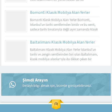
mobilyalar, hem görsel açıdan çekici hem de
dayanıklı olmalarıyla bilinir. Basınköy klasik
Bomonti Klasik Mobilya Alan Yerler
mobilya alan yerler, bu tür özel parçaları
değerlendirmek isteyenler için mükemmel bir
Bomonti Klasik Mobilya Alan Yerler Bomonti,
seçenektir. Eğer siz de eski mobilyalarınızı satmayı...
İstanbul’un tarihi semtlerinden biridir ve bu semt,
sadece tarihi binalarıyla değil aynı zamanda klasik
mobilyaların en iyi adreslerinden biri olarak da ün
kazanmıştır. Bomonti, tarihi atmosferi ile öne çıkan
Baltalimanı Klasik Mobilya Alan Yerler
bir semt olup, bu semtte klasik mobilyaları sevenler
için birçok seçenek sunmaktadır. Bomonti klasik
Baltalimanı Klasik Mobilya Alan Yerler İstanbul’un
mobilya...
tarihi ve zengin semtlerinden biri olan Baltalimanı,
klasik mobilya alanlar‘ıyla da dikkat çeken bir
bölgedir. Tarihi ve kültürel zenginliklerle dolu olan
Müşteri Temsilcisi
Baltalimanı, aynı zamanda kaliteli ve şık klasik
mobilya ürünlerini bulabileceğiniz birçok
mağazaya ev sahipliği yapmaktadır. Bu makalede,
Şimdi Arayın
Baltalimanı klasik mobilya alan yerler hakkında...
Detaylı bilgi almak için, bizimle görüşebilirsiniz.
Cevap Yaz