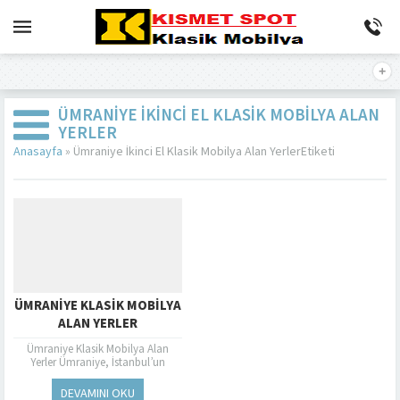
ÜMRANIYE İKINCI EL KLASIK MOBILYA ALAN
YERLER
Anasayfa
»
Ümraniye İkinci El Klasik Mobilya Alan YerlerEtiketi
ÜMRANIYE KLASIK MOBILYA
ALAN YERLER
Ümraniye Klasik Mobilya Alan
Yerler Ümraniye, İstanbul’un
Anadolu Yakası’nda bulunan,
gelişen ve büyüyen bir ilçedir. Bu
DEVAMINI OKU