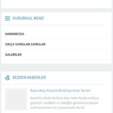
KURUMSAL MENÜ
HAKKIMIZDA
SIKÇA SORULAN SORULAR
GALERILER
BİZDEN HABERLER
Basınköy Klasik Mobilya Alan Yerler
Basınköy Klasik Mobilya Alan Yerler Klasik mobilya,
geçmişin zarafetini ve estetiğini günümüze taşıyan
özel tasarımların bir yansımasıdır. Bu tür
mobilyalar, hem görsel açıdan çekici hem de