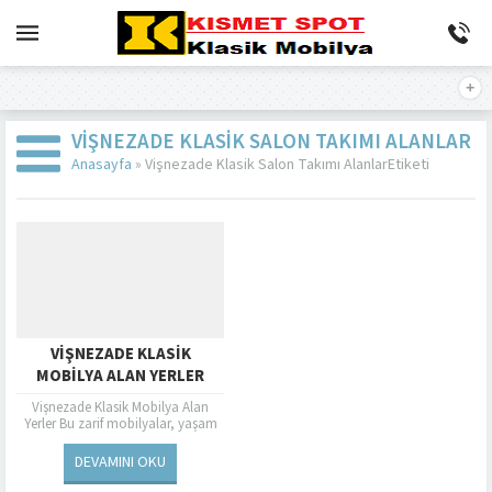
VIŞNEZADE KLASIK SALON TAKIMI ALANLAR
Anasayfa
»
Vişnezade Klasik Salon Takımı AlanlarEtiketi
VIŞNEZADE KLASIK
MOBILYA ALAN YERLER
Vişnezade Klasik Mobilya Alan
Yerler Bu zarif mobilyalar, yaşam
alanlarınıza adeta bir şaheser gibi
değer katar. İşte tam da bu...
DEVAMINI OKU