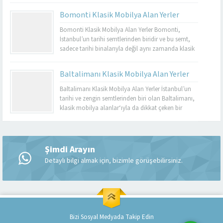
dayanıklı olmalarıyla bilinir. Basınköy klasik
Bomonti Klasik Mobilya Alan Yerler
mobilya alan yerler, bu tür özel parçaları
değerlendirmek isteyenler için mükemmel bir
Bomonti Klasik Mobilya Alan Yerler Bomonti,
seçenektir. Eğer siz de eski mobilyalarınızı satmayı...
İstanbul’un tarihi semtlerinden biridir ve bu semt,
sadece tarihi binalarıyla değil aynı zamanda klasik
mobilyaların en iyi adreslerinden biri olarak da ün
kazanmıştır. Bomonti, tarihi atmosferi ile öne çıkan
Baltalimanı Klasik Mobilya Alan Yerler
bir semt olup, bu semtte klasik mobilyaları sevenler
için birçok seçenek sunmaktadır. Bomonti klasik
Baltalimanı Klasik Mobilya Alan Yerler İstanbul’un
mobilya...
tarihi ve zengin semtlerinden biri olan Baltalimanı,
klasik mobilya alanlar‘ıyla da dikkat çeken bir
bölgedir. Tarihi ve kültürel zenginliklerle dolu olan
Müşteri Temsilcisi
Baltalimanı, aynı zamanda kaliteli ve şık klasik
mobilya ürünlerini bulabileceğiniz birçok
mağazaya ev sahipliği yapmaktadır. Bu makalede,
Şimdi Arayın
Baltalimanı klasik mobilya alan yerler hakkında...
Detaylı bilgi almak için, bizimle görüşebilirsiniz.
Cevap Yaz
Bizi Sosyal Medyada Takip Edin