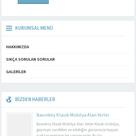
KURUMSAL MENÜ
HAKKIMIZDA
SIKÇA SORULAN SORULAR
GALERILER
BİZDEN HABERLER
Basınköy Klasik Mobilya Alan Yerler
Basınköy Klasik Mobilya Alan Yerler Klasik mobilya,
geçmişin zarafetini ve estetiğini günümüze taşıyan
özel tasarımların bir yansımasıdır. Bu tür