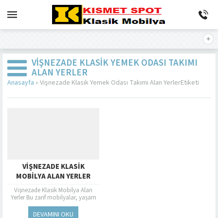
VIŞNEZADE KLASIK YEMEK ODASI TAKIMI
ALAN YERLER
Anasayfa
»
Vişnezade Klasik Yemek Odası Takımı Alan YerlerEtiketi
VIŞNEZADE KLASIK
MOBILYA ALAN YERLER
Vişnezade Klasik Mobilya Alan
Yerler Bu zarif mobilyalar, yaşam
alanlarınıza adeta bir şaheser gibi
değer katar. İşte tam da bu...
DEVAMINI OKU