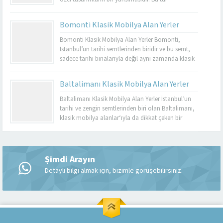
mobilyalar, hem görsel açıdan çekici hem de
dayanıklı olmalarıyla bilinir. Basınköy klasik
Bomonti Klasik Mobilya Alan Yerler
mobilya alan yerler, bu tür özel parçaları
değerlendirmek isteyenler için mükemmel bir
Bomonti Klasik Mobilya Alan Yerler Bomonti,
seçenektir. Eğer siz de eski mobilyalarınızı satmayı...
İstanbul’un tarihi semtlerinden biridir ve bu semt,
sadece tarihi binalarıyla değil aynı zamanda klasik
mobilyaların en iyi adreslerinden biri olarak da ün
kazanmıştır. Bomonti, tarihi atmosferi ile öne çıkan
Baltalimanı Klasik Mobilya Alan Yerler
bir semt olup, bu semtte klasik mobilyaları sevenler
için birçok seçenek sunmaktadır. Bomonti klasik
Baltalimanı Klasik Mobilya Alan Yerler İstanbul’un
mobilya...
tarihi ve zengin semtlerinden biri olan Baltalimanı,
klasik mobilya alanlar‘ıyla da dikkat çeken bir
bölgedir. Tarihi ve kültürel zenginliklerle dolu olan
Müşteri Temsilcisi
Baltalimanı, aynı zamanda kaliteli ve şık klasik
mobilya ürünlerini bulabileceğiniz birçok
mağazaya ev sahipliği yapmaktadır. Bu makalede,
Şimdi Arayın
Baltalimanı klasik mobilya alan yerler hakkında...
Detaylı bilgi almak için, bizimle görüşebilirsiniz.
Cevap Yaz