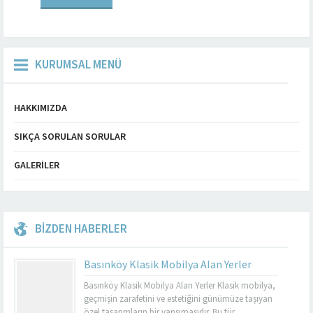
estetik açıdan zenginleştirmek
istememiz...
KURUMSAL MENÜ
HAKKIMIZDA
SIKÇA SORULAN SORULAR
GALERILER
BİZDEN HABERLER
Basınköy Klasik Mobilya Alan Yerler
Basınköy Klasik Mobilya Alan Yerler Klasik mobilya,
geçmişin zarafetini ve estetiğini günümüze taşıyan
özel tasarımların bir yansımasıdır. Bu tür