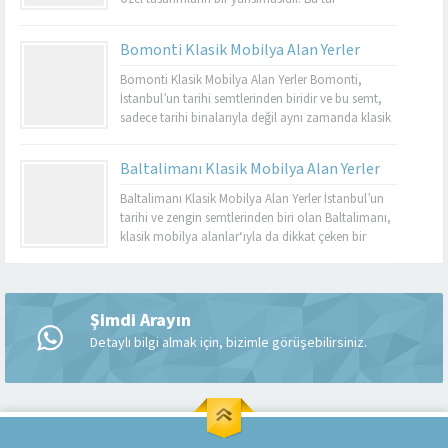
mobilyalar, hem görsel açıdan çekici hem de
dayanıklı olmalarıyla bilinir. Basınköy klasik
Bomonti Klasik Mobilya Alan Yerler
mobilya alan yerler, bu tür özel parçaları
değerlendirmek isteyenler için mükemmel bir
Bomonti Klasik Mobilya Alan Yerler Bomonti,
seçenektir. Eğer siz de eski mobilyalarınızı satmayı...
İstanbul’un tarihi semtlerinden biridir ve bu semt,
sadece tarihi binalarıyla değil aynı zamanda klasik
mobilyaların en iyi adreslerinden biri olarak da ün
kazanmıştır. Bomonti, tarihi atmosferi ile öne çıkan
Baltalimanı Klasik Mobilya Alan Yerler
bir semt olup, bu semtte klasik mobilyaları sevenler
için birçok seçenek sunmaktadır. Bomonti klasik
Baltalimanı Klasik Mobilya Alan Yerler İstanbul’un
mobilya...
tarihi ve zengin semtlerinden biri olan Baltalimanı,
klasik mobilya alanlar‘ıyla da dikkat çeken bir
bölgedir. Tarihi ve kültürel zenginliklerle dolu olan
Müşteri Temsilcisi
Baltalimanı, aynı zamanda kaliteli ve şık klasik
mobilya ürünlerini bulabileceğiniz birçok
mağazaya ev sahipliği yapmaktadır. Bu makalede,
Şimdi Arayın
Baltalimanı klasik mobilya alan yerler hakkında...
Detaylı bilgi almak için, bizimle görüşebilirsiniz.
Cevap Yaz