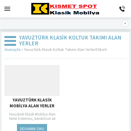
YAVUZTÜRK KLASIK KOLTUK TAKIMI ALAN
YERLER
Anasayfa
»
Yavuztürk Klasik Koltuk Takımı Alan YerlerEtiketi
YAVUZTÜRK KLASIK
MOBILYA ALAN YERLER
Yavuztürk Klasik Mobilya Alan
Yerler Evlerimiz, kendimize ait
küçük dünyalarımızdır. Bu nedenle,
bu alanları kişiselleştirmek ve
DEVAMINI OKU