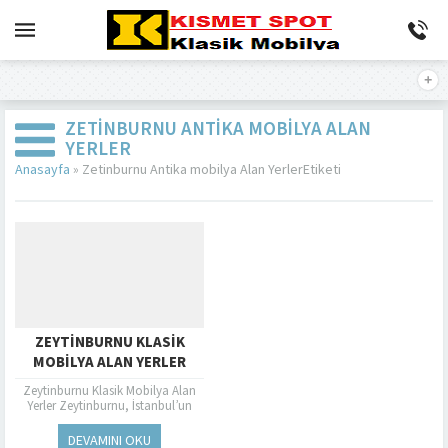
ZETINBURNU ANTIKA MOBILYA ALAN
YERLER
Anasayfa
»
Zetinburnu Antika mobilya Alan YerlerEtiketi
ZEYTINBURNU KLASIK
MOBILYA ALAN YERLER
Zeytinburnu Klasik Mobilya Alan
Yerler Zeytinburnu, İstanbul’un
güzelliklerinden biri olan
semtlerinden biridir. Bu semt
DEVAMINI OKU