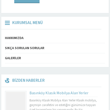
sadece tarihi ve kültürel
zenginlikleriyle değil,...
KURUMSAL MENÜ
HAKKIMIZDA
SIKÇA SORULAN SORULAR
GALERILER
BİZDEN HABERLER
Basınköy Klasik Mobilya Alan Yerler
Basınköy Klasik Mobilya Alan Yerler Klasik mobilya,
geçmişin zarafetini ve estetiğini günümüze taşıyan
özel tasarımların bir yansımasıdır. Bu tür