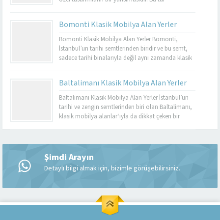
mobilyalar, hem görsel açıdan çekici hem de
dayanıklı olmalarıyla bilinir. Basınköy klasik
Bomonti Klasik Mobilya Alan Yerler
mobilya alan yerler, bu tür özel parçaları
değerlendirmek isteyenler için mükemmel bir
Bomonti Klasik Mobilya Alan Yerler Bomonti,
seçenektir. Eğer siz de eski mobilyalarınızı satmayı...
İstanbul’un tarihi semtlerinden biridir ve bu semt,
sadece tarihi binalarıyla değil aynı zamanda klasik
mobilyaların en iyi adreslerinden biri olarak da ün
kazanmıştır. Bomonti, tarihi atmosferi ile öne çıkan
Baltalimanı Klasik Mobilya Alan Yerler
bir semt olup, bu semtte klasik mobilyaları sevenler
için birçok seçenek sunmaktadır. Bomonti klasik
Baltalimanı Klasik Mobilya Alan Yerler İstanbul’un
mobilya...
tarihi ve zengin semtlerinden biri olan Baltalimanı,
klasik mobilya alanlar‘ıyla da dikkat çeken bir
bölgedir. Tarihi ve kültürel zenginliklerle dolu olan
Müşteri Temsilcisi
Baltalimanı, aynı zamanda kaliteli ve şık klasik
mobilya ürünlerini bulabileceğiniz birçok
mağazaya ev sahipliği yapmaktadır. Bu makalede,
Şimdi Arayın
Baltalimanı klasik mobilya alan yerler hakkında...
Detaylı bilgi almak için, bizimle görüşebilirsiniz.
Cevap Yaz