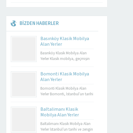
BİZDEN HABERLER
Basınköy Klasik Mobilya
Alan Yerler
Basınköy Klasik Mobilya Alan
Yerler Klasik mobilya, geçmişin
zarafetini ve estetiğini günümüze
taşıyan özel tasarımların bir
Bomonti Klasik Mobilya
yansımasıdır. Bu tür mobilyalar,
Alan Yerler
hem görsel açıdan çekici hem de
dayanıklı olmalarıyla bilinir.
Bomonti Klasik Mobilya Alan
Basınköy klasik mobilya alan
Yerler Bomonti, İstanbul’un tarihi
yerler, bu tür özel parçaları
semtlerinden biridir ve bu semt,
değerlendirmek isteyenler için
sadece tarihi binalarıyla değil
Baltalimanı Klasik
mükemmel bir seçenektir. Eğer siz
aynı zamanda klasik
Mobilya Alan Yerler
de eski mobilyalarınızı satmayı...
mobilyaların en iyi adreslerinden
biri olarak da ün kazanmıştır.
Baltalimanı Klasik Mobilya Alan
Bomonti, tarihi atmosferi ile öne
Yerler İstanbul’un tarihi ve zengin
Müşteri Temsilcisi