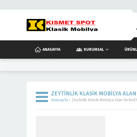
ANASAYFA
KURUMSAL
ÜRÜNL
ZEYTINLIK KLASIK MOBILYA ALA
Anasayfa
»
Zeytinlik Klasik Mobilya Alan YerlerEt