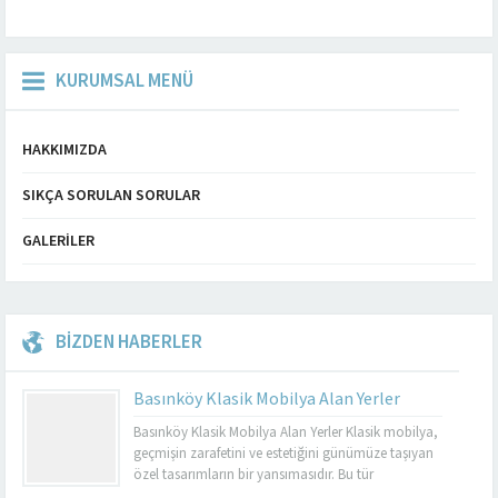
KURUMSAL MENÜ
HAKKIMIZDA
SIKÇA SORULAN SORULAR
GALERILER
BİZDEN HABERLER
Basınköy Klasik Mobilya Alan Yerler
Basınköy Klasik Mobilya Alan Yerler Klasik mobilya,
geçmişin zarafetini ve estetiğini günümüze taşıyan
özel tasarımların bir yansımasıdır. Bu tür
mobilyalar, hem görsel açıdan çekici hem de