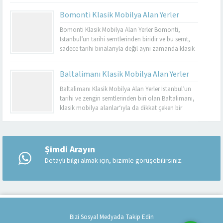
dayanıklı olmalarıyla bilinir. Basınköy klasik
Bomonti Klasik Mobilya Alan Yerler
mobilya alan yerler, bu tür özel parçaları
değerlendirmek isteyenler için mükemmel bir
Bomonti Klasik Mobilya Alan Yerler Bomonti,
seçenektir. Eğer siz de eski mobilyalarınızı satmayı...
İstanbul’un tarihi semtlerinden biridir ve bu semt,
sadece tarihi binalarıyla değil aynı zamanda klasik
mobilyaların en iyi adreslerinden biri olarak da ün
kazanmıştır. Bomonti, tarihi atmosferi ile öne çıkan
Baltalimanı Klasik Mobilya Alan Yerler
bir semt olup, bu semtte klasik mobilyaları sevenler
için birçok seçenek sunmaktadır. Bomonti klasik
Baltalimanı Klasik Mobilya Alan Yerler İstanbul’un
mobilya...
tarihi ve zengin semtlerinden biri olan Baltalimanı,
klasik mobilya alanlar‘ıyla da dikkat çeken bir
bölgedir. Tarihi ve kültürel zenginliklerle dolu olan
Müşteri Temsilcisi
Baltalimanı, aynı zamanda kaliteli ve şık klasik
mobilya ürünlerini bulabileceğiniz birçok
mağazaya ev sahipliği yapmaktadır. Bu makalede,
Şimdi Arayın
Baltalimanı klasik mobilya alan yerler hakkında...
Detaylı bilgi almak için, bizimle görüşebilirsiniz.
Cevap Yaz
Bizi Sosyal Medyada Takip Edin