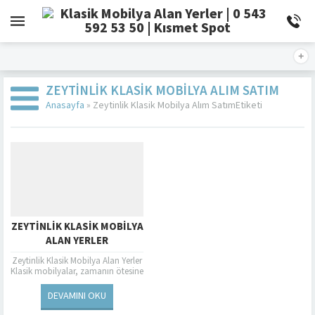
ZEYTINLIK KLASIK MOBILYA ALIM SATIM
Anasayfa
»
Zeytinlik Klasik Mobilya Alım SatımEtiketi
ZEYTINLIK KLASIK MOBILYA
ALAN YERLER
Zeytinlik Klasik Mobilya Alan Yerler
Klasik mobilyalar, zamanın ötesine
geçen tasarımları ve estetik
değerleri ile tanınan özel
DEVAMINI OKU
parçalardır. Zeytinlik klasik...