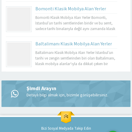
dayanıklı olmalarıyla bilinir. Basınköy klasik
Bomonti Klasik Mobilya Alan Yerler
mobilya alan yerler, bu tür özel parçaları
değerlendirmek isteyenler için mükemmel bir
Bomonti Klasik Mobilya Alan Yerler Bomonti,
seçenektir. Eğer siz de eski mobilyalarınızı satmayı...
İstanbul’un tarihi semtlerinden biridir ve bu semt,
sadece tarihi binalarıyla değil aynı zamanda klasik
mobilyaların en iyi adreslerinden biri olarak da ün
kazanmıştır. Bomonti, tarihi atmosferi ile öne çıkan
Baltalimanı Klasik Mobilya Alan Yerler
bir semt olup, bu semtte klasik mobilyaları sevenler
için birçok seçenek sunmaktadır. Bomonti klasik
Baltalimanı Klasik Mobilya Alan Yerler İstanbul’un
mobilya...
tarihi ve zengin semtlerinden biri olan Baltalimanı,
klasik mobilya alanlar‘ıyla da dikkat çeken bir
bölgedir. Tarihi ve kültürel zenginliklerle dolu olan
Müşteri Temsilcisi
Baltalimanı, aynı zamanda kaliteli ve şık klasik
mobilya ürünlerini bulabileceğiniz birçok
mağazaya ev sahipliği yapmaktadır. Bu makalede,
Şimdi Arayın
Baltalimanı klasik mobilya alan yerler hakkında...
Detaylı bilgi almak için, bizimle görüşebilirsiniz.
Cevap Yaz
Bizi Sosyal Medyada Takip Edin