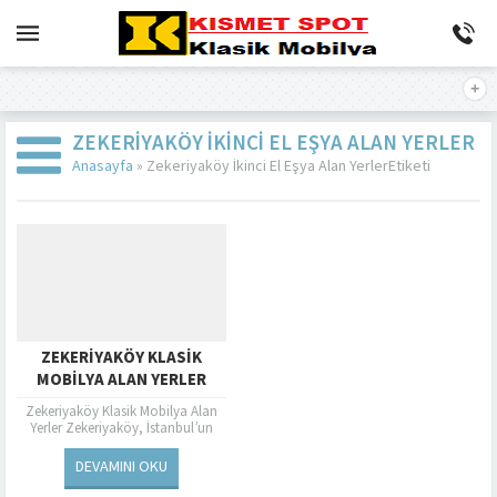
ZEKERIYAKÖY İKINCI EL EŞYA ALAN YERLER
Anasayfa
»
Zekeriyaköy İkinci El Eşya Alan YerlerEtiketi
ZEKERIYAKÖY KLASIK
MOBILYA ALAN YERLER
Zekeriyaköy Klasik Mobilya Alan
Yerler Zekeriyaköy, İstanbul’un
sakin ve huzurlu semtlerinden biri
olarak bilinir. Bu semt, hem doğal
DEVAMINI OKU
güzellikleri hem...