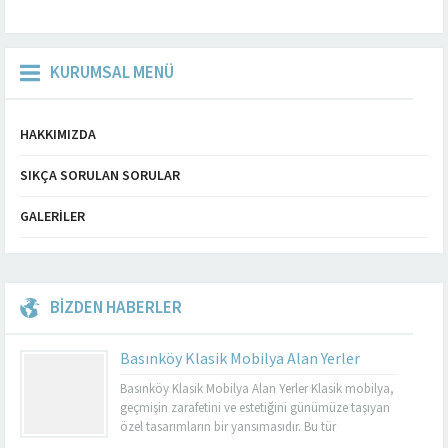
KURUMSAL MENÜ
HAKKIMIZDA
SIKÇA SORULAN SORULAR
GALERILER
BİZDEN HABERLER
Basınköy Klasik Mobilya Alan Yerler
Basınköy Klasik Mobilya Alan Yerler Klasik mobilya,
geçmişin zarafetini ve estetiğini günümüze taşıyan
özel tasarımların bir yansımasıdır. Bu tür
mobilyalar, hem görsel açıdan çekici hem de