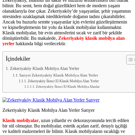
Zekeriyaköy, İstanbul’un sakin ve huzurlu semtlerinden biri olarak
bilinir. Bu semt, hem doğal güzellikleri hem de modern yaşam
olanaklarıyla öne çıkar. Zekeriyaköy’de yaşayanlar, şehir yaşamının
stresinden uzaklaşmak istediklerinde doğanın tadını çıkarabilirler.
Ancak bu huzurlu semtte yaşayanlar için evlerini güzelleştirmenin
ve kişiselleştirmenin bir yolu da klasik mobilyalar kullanmaktır.
Klasik mobilyalar, bir evin atmosferini sıcak ve zarif bir şekilde
dönüştürebilir. Bu makalede,
Zekeriyaköy klasik mobilya alan
yerler
hakkında bilgi verilecektir.
İçindekiler
Zekeriyaköy Klasik Mobilya Alan Yerler
Sarıyer Zekeriyaköy Klasik Mobilya Alan Yerler
Zekeriyaköy İkinci El Klasik Mobilya Alan Yerler
Zekeriyaköy İkinci El Klasik Mobilya Alanlar
Zekeriyaköy Klasik Mobilya Alan Yerler Sarıyer
Klasik mobilyalar
, uzun yıllardır ev dekorasyonunda tercih edilen
bir stil olmuştur. Bu mobilyalar, estetik açıdan zarif, detaylı işçiliği
ve kaliteli malzemeleri ile bilinir. Klasik mobilyaların sıcaklığı ve