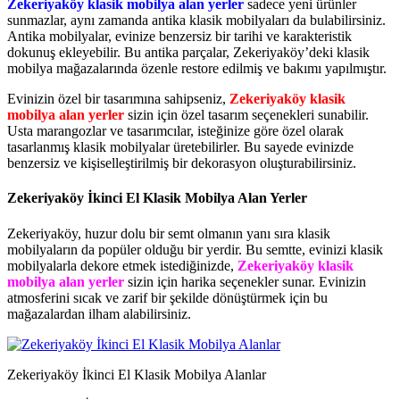
Zekeriyaköy klasik mobilya alan yerler
sadece yeni ürünler
sunmazlar, aynı zamanda antika klasik mobilyaları da bulabilirsiniz.
Antika mobilyalar, evinize benzersiz bir tarihi ve karakteristik
dokunuş ekleyebilir. Bu antika parçalar, Zekeriyaköy’deki klasik
mobilya mağazalarında özenle restore edilmiş ve bakımı yapılmıştır.
Evinizin özel bir tasarımına sahipseniz,
Zekeriyaköy klasik
mobilya alan yerler
sizin için özel tasarım seçenekleri sunabilir.
Usta marangozlar ve tasarımcılar, isteğinize göre özel olarak
tasarlanmış klasik mobilyalar üretebilirler. Bu sayede evinizde
benzersiz ve kişiselleştirilmiş bir dekorasyon oluşturabilirsiniz.
Zekeriyaköy İkinci El Klasik Mobilya Alan Yerler
Zekeriyaköy, huzur dolu bir semt olmanın yanı sıra klasik
mobilyaların da popüler olduğu bir yerdir. Bu semtte, evinizi klasik
mobilyalarla dekore etmek istediğinizde,
Zekeriyaköy klasik
mobilya alan yerler
sizin için harika seçenekler sunar. Evinizin
atmosferini sıcak ve zarif bir şekilde dönüştürmek için bu
mağazalardan ilham alabilirsiniz.
Zekeriyaköy İkinci El Klasik Mobilya Alanlar