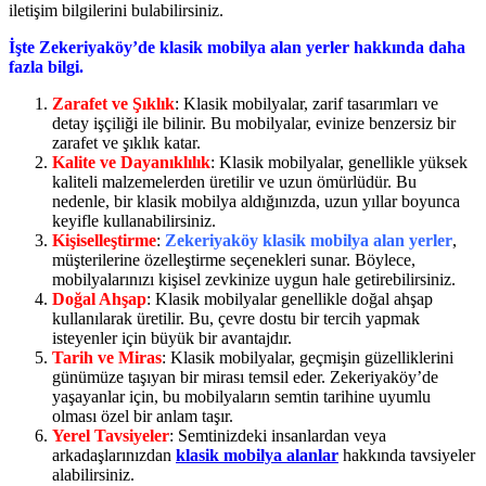
iletişim bilgilerini bulabilirsiniz.
İşte Zekeriyaköy’de klasik mobilya alan yerler hakkında daha
fazla bilgi.
Zarafet ve Şıklık
: Klasik mobilyalar, zarif tasarımları ve
detay işçiliği ile bilinir. Bu mobilyalar, evinize benzersiz bir
zarafet ve şıklık katar.
Kalite ve Dayanıklılık
: Klasik mobilyalar, genellikle yüksek
kaliteli malzemelerden üretilir ve uzun ömürlüdür. Bu
nedenle, bir klasik mobilya aldığınızda, uzun yıllar boyunca
keyifle kullanabilirsiniz.
Kişiselleştirme
:
Zekeriyaköy klasik mobilya alan yerler
,
müşterilerine özelleştirme seçenekleri sunar. Böylece,
mobilyalarınızı kişisel zevkinize uygun hale getirebilirsiniz.
Doğal Ahşap
: Klasik mobilyalar genellikle doğal ahşap
kullanılarak üretilir. Bu, çevre dostu bir tercih yapmak
isteyenler için büyük bir avantajdır.
Tarih ve Miras
: Klasik mobilyalar, geçmişin güzelliklerini
günümüze taşıyan bir mirası temsil eder. Zekeriyaköy’de
yaşayanlar için, bu mobilyaların semtin tarihine uyumlu
olması özel bir anlam taşır.
Yerel Tavsiyeler
: Semtinizdeki insanlardan veya
arkadaşlarınızdan
klasik mobilya alanlar
hakkında tavsiyeler
alabilirsiniz.