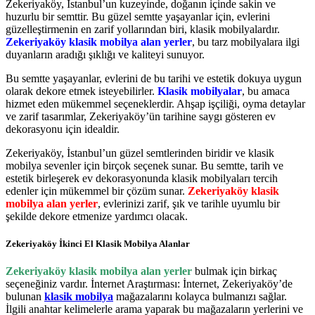
Zekeriyaköy, İstanbul’un kuzeyinde, doğanın içinde sakin ve
huzurlu bir semttir. Bu güzel semtte yaşayanlar için, evlerini
güzelleştirmenin en zarif yollarından biri, klasik mobilyalardır.
Zekeriyaköy klasik mobilya alan yerler
, bu tarz mobilyalara ilgi
duyanların aradığı şıklığı ve kaliteyi sunuyor.
Bu semtte yaşayanlar, evlerini de bu tarihi ve estetik dokuya uygun
olarak dekore etmek isteyebilirler.
Klasik mobilyalar
, bu amaca
hizmet eden mükemmel seçeneklerdir. Ahşap işçiliği, oyma detaylar
ve zarif tasarımlar, Zekeriyaköy’ün tarihine saygı gösteren ev
dekorasyonu için idealdir.
Zekeriyaköy, İstanbul’un güzel semtlerinden biridir ve klasik
mobilya sevenler için birçok seçenek sunar. Bu semtte, tarih ve
estetik birleşerek ev dekorasyonunda klasik mobilyaları tercih
edenler için mükemmel bir çözüm sunar.
Zekeriyaköy klasik
mobilya alan yerler
, evlerinizi zarif, şık ve tarihle uyumlu bir
şekilde dekore etmenize yardımcı olacak.
Zekeriyaköy İkinci El Klasik Mobilya Alanlar
Zekeriyaköy klasik mobilya alan yerler
bulmak için birkaç
seçeneğiniz vardır. İnternet Araştırması: İnternet, Zekeriyaköy’de
bulunan
klasik mobilya
mağazalarını kolayca bulmanızı sağlar.
İlgili anahtar kelimelerle arama yaparak bu mağazaların yerlerini ve