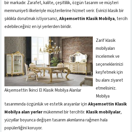
bir markadır. Zarafet, kalite, çeşitlilik, özgün tasarım ve müşteri
memnuniyeti ilkeleriyle müşterilerine hizmet verir. Evinizi klasik bir
şıklıkla donatmak istiyorsanız,
Akşemsettin Klasik Mobilya
, tercih
edebileceğiniz en iyi yerlerden biridir.
Zarif klasik
mobilyaları
incelemek ve
seçeneklerinizi
keşfetmek için
bu alanı ziyaret
etmelisiniz.
Akşemsettin İkinci El Klasik Mobilya Alanlar
Mobilya
tasarımında özgünlük ve estetik arayanlar için
Akşemsettin Klasik
Mobilya
alan yerler
mükemmel bir tercihtir.
Klasik mobilyalar
,
yüzyıllar boyunca değişen tasarım akımlarına rağmen hala
popülerliğini koruyor.