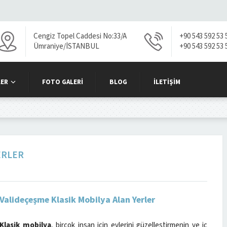
Cengiz Topel Caddesi No:33/A
+90 543 592 53 
Ümraniye/İSTANBUL
+90 543 592 53 
ER
FOTO GALERI
BLOG
İLETIŞIM
ERLER
Valideçeşme Klasik Mobilya Alan Yerler
Klasik mobilya
, birçok insan için evlerini güzelleştirmenin ve iç