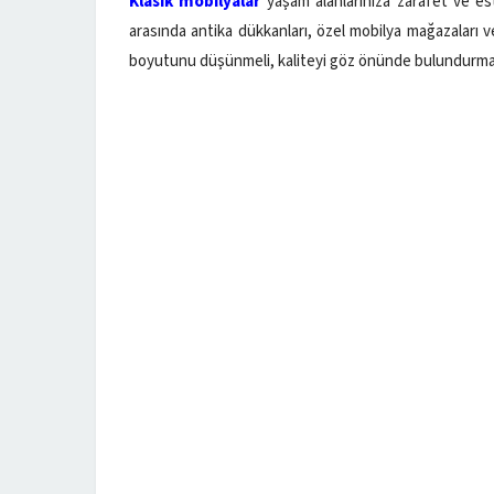
Klasik mobilyalar
yaşam alanlarınıza zarafet ve est
arasında antika dükkanları, özel mobilya mağazaları 
boyutunu düşünmeli, kaliteyi göz önünde bulundurmal