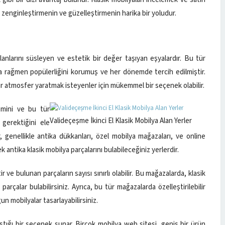
zı zenginleştirmenin ve güzelleştirmenin harika bir yoludur.
alanlarını süsleyen ve estetik bir değer taşıyan eşyalardır. Bu tür
na rağmen popülerliğini korumuş ve her dönemde tercih edilmiştir.
ir atmosfer yaratmak isteyenler için mükemmel bir seçenek olabilir.
emini ve bu tür
Valideçeşme İkinci El Klasik Mobilya Alan Yerler
 gerektiğini ele
er, genellikle antika dükkanları, özel mobilya mağazaları, ve online
ek antika klasik mobilya parçalarını bulabileceğiniz yerlerdir.
 ve bulunan parçaların sayısı sınırlı olabilir. Bu mağazalarda, klasik
çalar bulabilirsiniz. Ayrıca, bu tür mağazalarda özelleştirilebilir
n mobilyalar tasarlayabilirsiniz.
laştığı bir seçenek sunar. Birçok mobilya web sitesi, geniş bir ürün