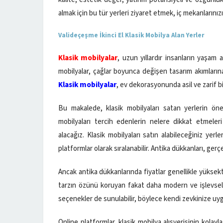
almak için bu tür yerleri ziyaret etmek, iç mekanlarını
Valideçeşme İkinci El Klasik Mobilya Alan Yerler
Klasik mobilyalar
, uzun yıllardır insanların yaşam 
mobilyalar, çağlar boyunca değişen tasarım akımları
Klasik mobilyalar
, ev dekorasyonunda asil ve zarif b
Bu makalede, klasik mobilyaları satan yerlerin ön
mobilyaları tercih edenlerin nelere dikkat etmeleri
alacağız. Klasik mobilyaları satın alabileceğiniz yerl
platformlar olarak sıralanabilir. Antika dükkanları, gerç
Ancak antika dükkanlarında fiyatlar genellikle yüksektir
tarzın özünü koruyan fakat daha modern ve işlevsel par
seçenekler de sunulabilir, böylece kendi zevkinize uygu
Online platformlar, klasik mobilya alışverişinin kolay