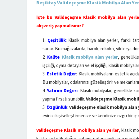
Beşiktaş Valideçeşme Klasik Mobilya Alan Yer
İşte bu Valideçeşme Klasik mobilya alan yerl
alışveriş yapmalısınız?
Çeşitlilik
: Klasik mobilya alan yerler, farklı t
sunar. Bu mağazalarda, barok, rokoko, viktorya dönemi
Kalite
:
Klasik mobilya alan yerler
, genellik
işçiliği, oyma detayları ve el işçiliği, klasik mobilyala
Estetik Değer
: Klasik mobilyaların estetik açıd
Bu mobilyalar, odalarınızı güzelleştirir ve mekanları
Yatırım Değeri
: Klasik mobilyalar, genellikle z
yapma fırsatı sunabilir.
Valideçeşme Klasik mobil
Özgünlük
:
Valideçeşme Klasik mobilya alan 
evinizi kişiselleştirmenize ve kendinize özgü bir i
Valideçeşme Klasik mobilya alan yerler
, klasik mo
kalite, estetik değer, yatırım potansiyeli ve özgünlük 