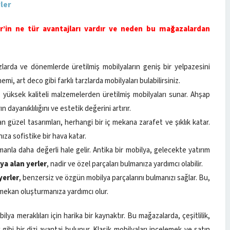
ler
er’in ne tür avantajları vardır ve neden bu mağazalardan
arzlarda ve dönemlerde üretilmiş mobilyaların geniş bir yelpazesini
, art deco gibi farklı tarzlarda mobilyaları bulabilirsiniz.
le yüksek kaliteli malzemelerden üretilmiş mobilyaları sunar. Ahşap
rın dayanıklılığını ve estetik değerini artırır.
an güzel tasarımları, herhangi bir iç mekana zarafet ve şıklık katar.
nıza sofistike bir hava katar.
amanla daha değerli hale gelir. Antika bir mobilya, gelecekte yatırım
ya alan yerler
, nadir ve özel parçaları bulmanıza yardımcı olabilir.
yerler
, benzersiz ve özgün mobilya parçalarını bulmanızı sağlar. Bu,
ç mekan oluşturmanıza yardımcı olur.
bilya meraklıları için harika bir kaynaktır. Bu mağazalarda, çeşitlilik,
gibi bir dizi avantaj bulunur. Klasik mobilyaları incelemek ve satın