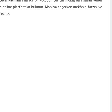
etik katmanın harika bir yoludur. Bu tür mobilyaları satan yerler
ve online platformlar bulunur. Mobilya seçerken mekânın tarzını ve
ısınız.